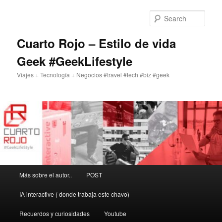
Skip
to
Sear
primary
content
Cuarto Rojo – Estilo de vida
Geek #GeekLifestyle
Viajes + Tecnología + Negocios #travel #tech #biz #geek
Main
Más sobre el autor..
POST
menu
IA interactive ( donde trabaja este chavo)
Recuerdos y curiosidades
Youtube