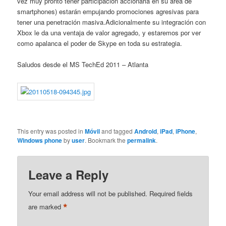
vez muy pronto tener participación accionaria en su área de
smartphones) estarán empujando promociones agresivas para
tener una penetración masiva.Adicionalmente su integración con
Xbox le da una ventaja de valor agregado, y estaremos por ver
como apalanca el poder de Skype en toda su estrategia.
Saludos desde el MS TechEd 2011 – Atlanta
This entry was posted in
Móvil
and tagged
Android
,
iPad
,
iPhone
,
Windows phone
by
user
. Bookmark the
permalink
.
Leave a Reply
Your email address will not be published.
Required fields
*
are marked