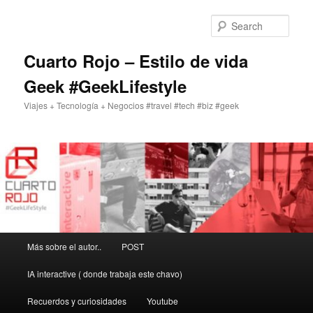
Skip
to
Sear
primary
content
Cuarto Rojo – Estilo de vida
Geek #GeekLifestyle
Viajes + Tecnología + Negocios #travel #tech #biz #geek
Main
Más sobre el autor..
POST
menu
IA interactive ( donde trabaja este chavo)
Recuerdos y curiosidades
Youtube