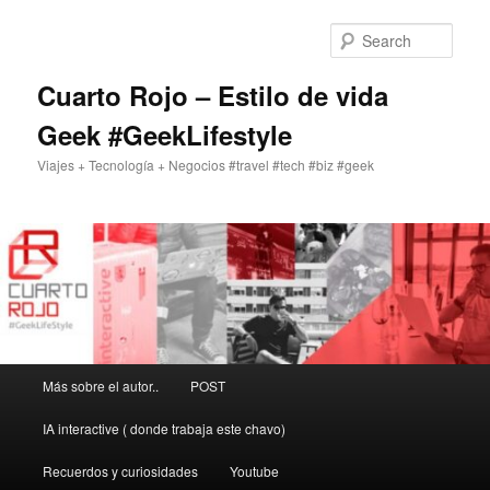
Skip
to
Sear
primary
content
Cuarto Rojo – Estilo de vida
Geek #GeekLifestyle
Viajes + Tecnología + Negocios #travel #tech #biz #geek
Main
Más sobre el autor..
POST
menu
IA interactive ( donde trabaja este chavo)
Recuerdos y curiosidades
Youtube