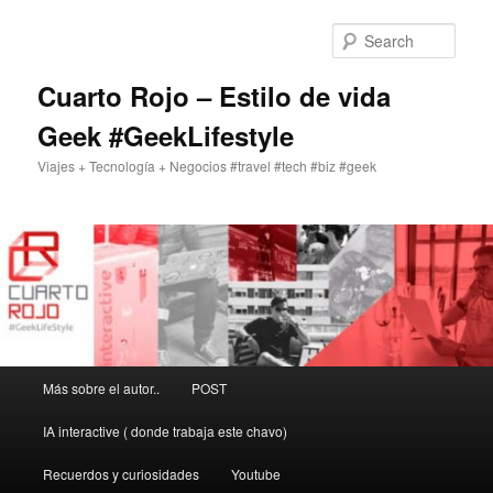
Skip
to
Sear
primary
content
Cuarto Rojo – Estilo de vida
Geek #GeekLifestyle
Viajes + Tecnología + Negocios #travel #tech #biz #geek
Main
Más sobre el autor..
POST
menu
IA interactive ( donde trabaja este chavo)
Recuerdos y curiosidades
Youtube