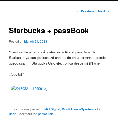
Post
←
Previous
Next
→
navigation
Starbucks + passBook
Posted on
March 21, 2013
Y justo al llegar a Los Ángeles se activa el passBook de
Starbucks ya que geolocalizó una tienda en la terminal 2 donde
puedo usar mi Starbucks Card electrónica desde mi iPhone.
¿Qué tal?
This entry was posted in
Mkt Digital
,
Móvil
,
User eXperience
by
user
. Bookmark the
permalink
.