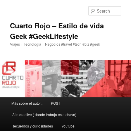
Skip
to
Sear
primary
content
Cuarto Rojo – Estilo de vida
Geek #GeekLifestyle
Viajes + Tecnología + Negocios #travel #tech #biz #geek
Main
Más sobre el autor..
POST
menu
IA interactive ( donde trabaja este chavo)
Recuerdos y curiosidades
Youtube