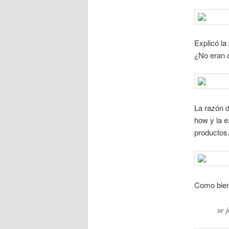
Explicó l
¿No eran 
La razón d
how y la e
productos
Como bien
se 