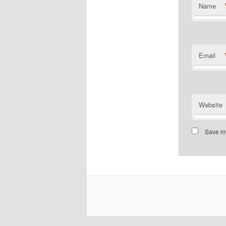
Name
Email
Website
Save my