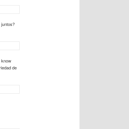
 juntos?
, know
riedad de