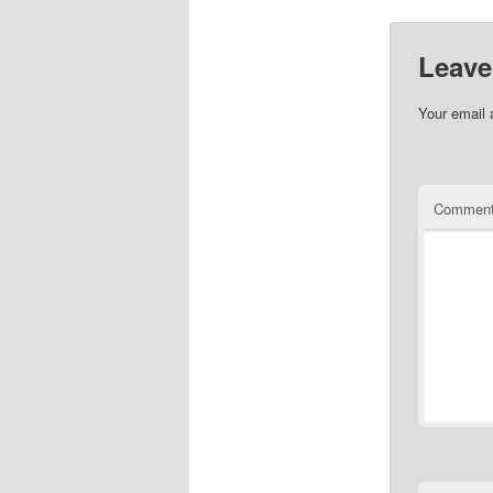
Leave
Your email 
Commen