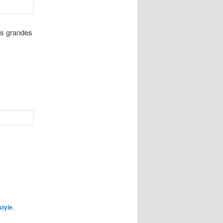
os grandes
style
,