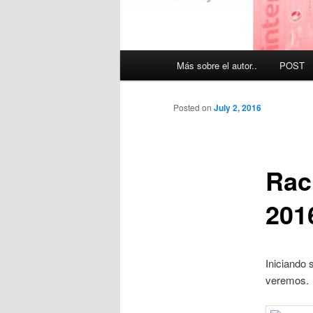
Main
Más sobre el autor..
POST
menu
Posted on
July 2, 2016
Rac
201
Iniciando 
veremos.