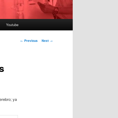
Youtube
Post
←
Previous
Next
→
navigation
s
erebro; ya