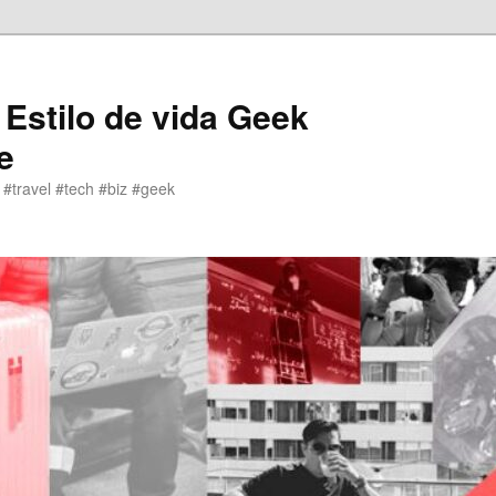
 Estilo de vida Geek
e
 #travel #tech #biz #geek