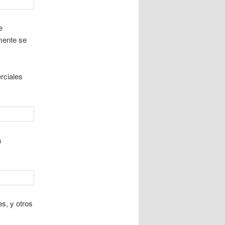
e
mente se
rciales
a
s, y otros