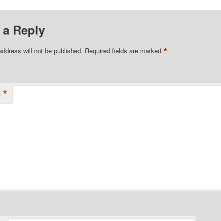
 a Reply
*
address will not be published.
Required fields are marked
*
t