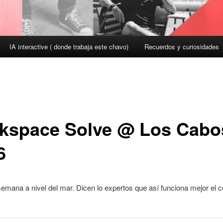
IA interactive ( donde trabaja este chavo)
Recuerdos y curiosidades
kspace Solve @ Los Cabo
6
semana a nivel del mar. Dicen lo expertos que así funciona mejor el c