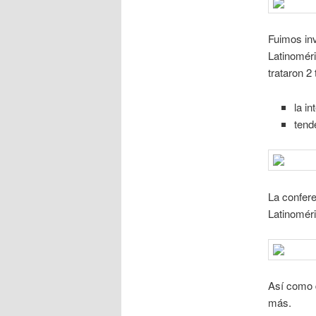
Fuimos in
Latinoméri
trataron 2
la i
tend
La confere
Latinoméri
Así como 
más.