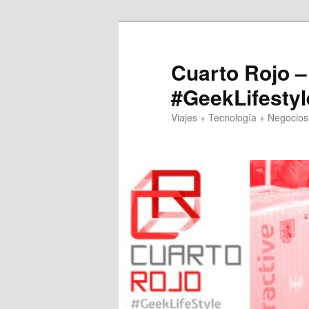
Skip
to
primary
Cuarto Rojo –
content
#GeekLifestyl
Viajes + Tecnología + Negocios