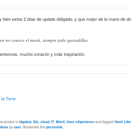
 bien estos 2 días de update obligado, y que mejor de la mano de d
en no conoce el menú, siempre pide quesadillas
 entonces, mucho corazón y más inspiración.
la Torre
as posted in
bigdata
,
Biz
,
cloud
,
IT
,
Móvil
,
User eXperience
and tagged
Geek Life
ideas
by
user
. Bookmark the
permalink
.