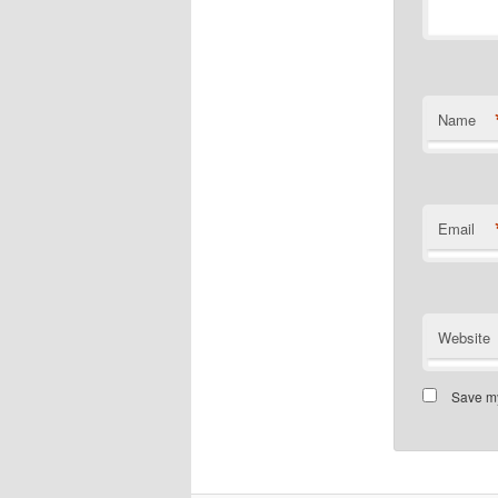
Name
Email
Website
Save my