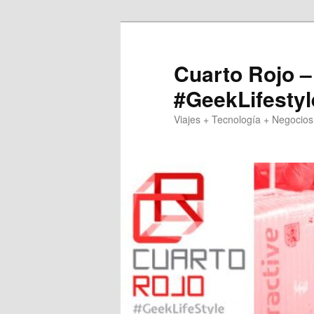
Skip
to
primary
Cuarto Rojo –
content
#GeekLifestyl
Viajes + Tecnología + Negocios