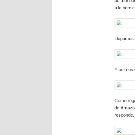
por conoce
a la perdi
Llegamos a
Y así nos 
Como regal
de Amazon,
responde. F