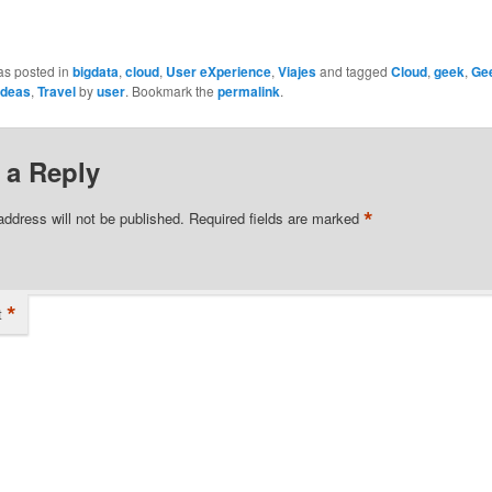
as posted in
bigdata
,
cloud
,
User eXperience
,
Viajes
and tagged
Cloud
,
geek
,
Gee
ideas
,
Travel
by
user
. Bookmark the
permalink
.
 a Reply
*
address will not be published.
Required fields are marked
*
t