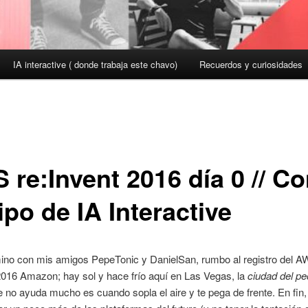
IA interactive ( donde trabaja este chavo)
Recuerdos y curiosidades
re:Invent 2016 día 0 // Co
po de IA Interactive
ino con mis amigos PepeTonic y DanielSan, rumbo al registro del 
2016 Amazon; hay sol y hace frío aquí en Las Vegas, la
ciudad del pe
e no ayuda mucho es cuando sopla el aire y te pega de frente. En fin,