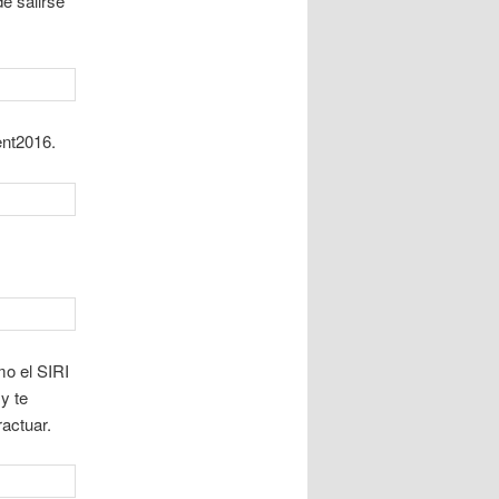
e salirse
ent2016.
mo el SIRI
y te
ractuar.