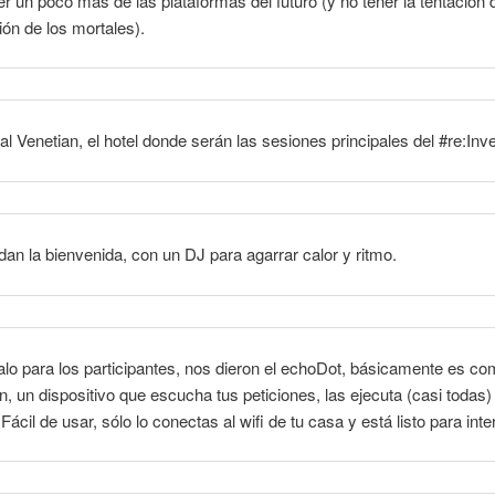
r un poco más de las plataformas del futuro (y no tener la tentación d
ción de los mortales).
l Venetian, el hotel donde serán las sesiones principales del #re:Inv
dan la bienvenida, con un DJ para agarrar calor y ritmo.
o para los participantes, nos dieron el echoDot, básicamente es co
 un dispositivo que escucha tus peticiones, las ejecuta (casi todas) 
ácil de usar, sólo lo conectas al wifi de tu casa y está listo para inte