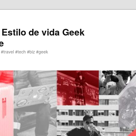
 Estilo de vida Geek
e
 #travel #tech #biz #geek