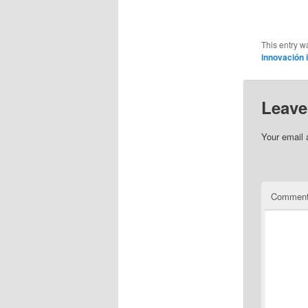
This entry w
innovación 
Leave
Your email 
Commen