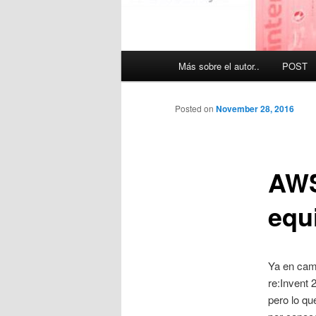
Main
Más sobre el autor..
POST
menu
Posted on
November 28, 2016
AWS 
equi
Ya en cam
re:Invent 
pero lo qu