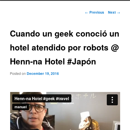
Post
←
Previous
Next
→
navigation
Cuando un geek conoció un
hotel atendido por robots @
Henn-na Hotel #Japón
Posted on
December 19, 2016