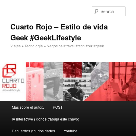
Skip
to
Sear
primary
content
Cuarto Rojo – Estilo de vida
Geek #GeekLifestyle
Viajes + Tecnología + Negocios #travel #tech #biz #geek
Main
Más sobre el autor..
POST
menu
IA interactive ( donde trabaja este chavo)
Recuerdos y curiosidades
Youtube