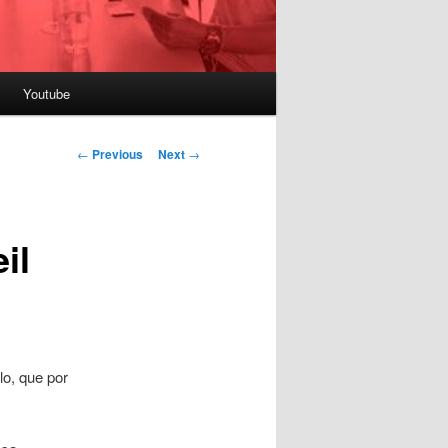
Youtube
Post
←
Previous
Next
→
navigation
il
lo, que por