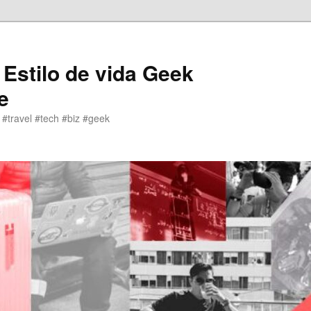
 Estilo de vida Geek
e
 #travel #tech #biz #geek