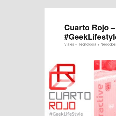
Skip
to
primary
Cuarto Rojo –
content
#GeekLifestyl
Viajes + Tecnología + Negocios