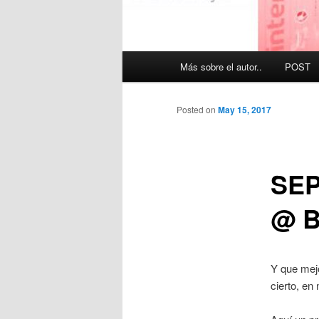
Main
Más sobre el autor..
POST
menu
Posted on
May 15, 2017
SEP
@ B
Y que mejo
cierto, en