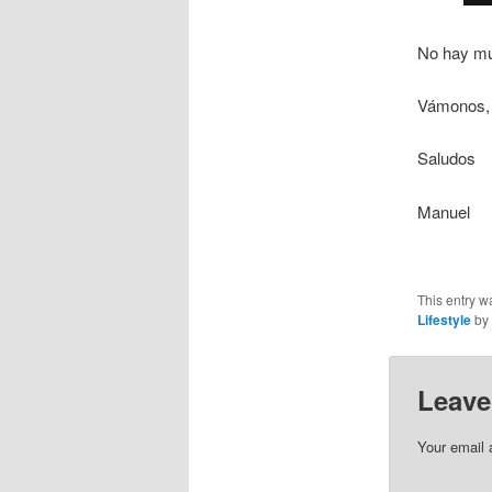
No hay muc
Vámonos, 
Saludos
Manuel
This entry w
Lifestyle
by
Leave
Your email 