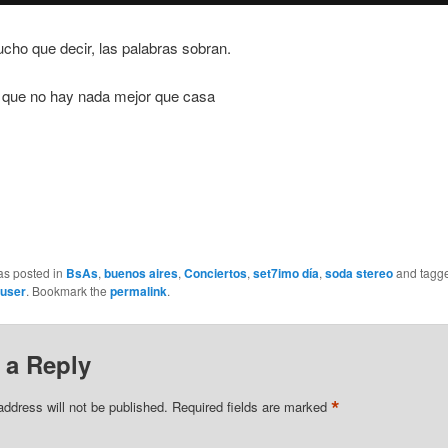
ho que decir, las palabras sobran.
que no hay nada mejor que casa
as posted in
BsAs
,
buenos aires
,
Conciertos
,
set7imo día
,
soda stereo
and tagg
user
. Bookmark the
permalink
.
 a Reply
*
address will not be published.
Required fields are marked