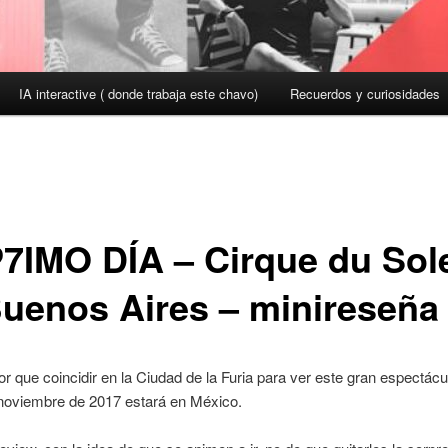
IA interactive ( donde trabaja este chavo)
Recuerdos y curiosidades
7IMO DÍA – Cirque du Sole
uenos Aires – minireseña
r que coincidir en la Ciudad de la Furia para ver este gran espectácu
 noviembre de 2017 estará en México.