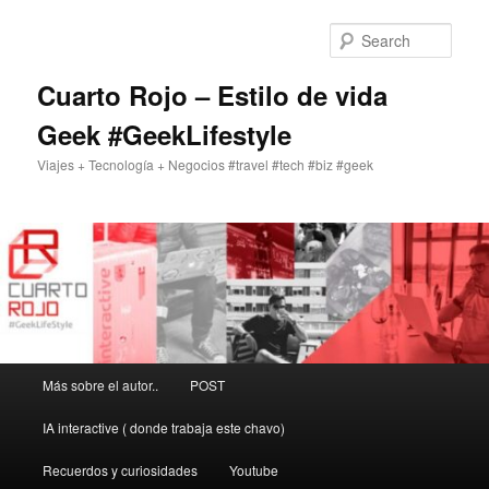
Skip
to
Sear
primary
content
Cuarto Rojo – Estilo de vida
Geek #GeekLifestyle
Viajes + Tecnología + Negocios #travel #tech #biz #geek
Main
Más sobre el autor..
POST
menu
IA interactive ( donde trabaja este chavo)
Recuerdos y curiosidades
Youtube