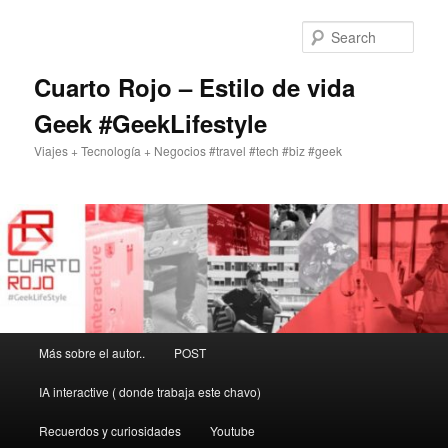
Skip
to
Sear
primary
content
Cuarto Rojo – Estilo de vida
Geek #GeekLifestyle
Viajes + Tecnología + Negocios #travel #tech #biz #geek
Main
Más sobre el autor..
POST
menu
IA interactive ( donde trabaja este chavo)
Recuerdos y curiosidades
Youtube