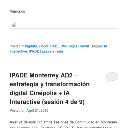
Vámonos
Posted in
bigdata
,
cloud
,
IPADE
,
Mkt Digital
,
Móvil
|
Tagged
IA
Interactive
,
IPADE
|
Leave a reply
IPADE Monterrey AD2 –
estrategia y transformación
digital Cinépolis + IA
Interactive (sesión 4 de 9)
Posted on
April 21, 2016
Ayer 21 de abril iniciamos sesiones de Continuidad en Monterrey
con el grupo AD2 (Dueños y CEO´s). El reto es sensibilizar la