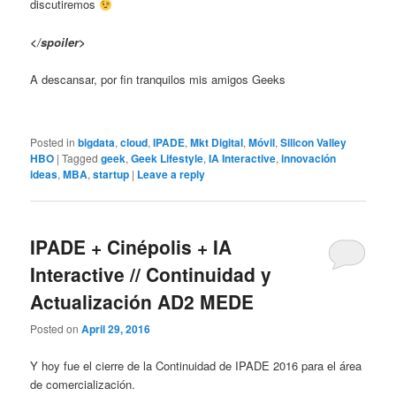
discutiremos
</spoiler>
A descansar, por fin tranquilos mis amigos Geeks
Posted in
bigdata
,
cloud
,
IPADE
,
Mkt Digital
,
Móvil
,
Silicon Valley
HBO
|
Tagged
geek
,
Geek Lifestyle
,
IA Interactive
,
innovación
ideas
,
MBA
,
startup
|
Leave a reply
IPADE + Cinépolis + IA
Interactive // Continuidad y
Actualización AD2 MEDE
Posted on
April 29, 2016
Y hoy fue el cierre de la Continuidad de IPADE 2016 para el área
de comercialización.