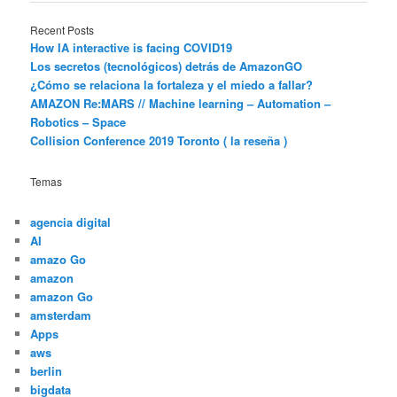
Recent Posts
How IA interactive is facing COVID19
Los secretos (tecnológicos) detrás de AmazonGO
¿Cómo se relaciona la fortaleza y el miedo a fallar?
AMAZON Re:MARS // Machine learning – Automation –
Robotics – Space
Collision Conference 2019 Toronto ( la reseña )
Temas
agencia digital
AI
amazo Go
amazon
amazon Go
amsterdam
Apps
aws
berlin
bigdata