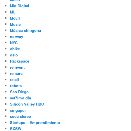
Mkt Digital
ML
Móvil
Music
Música chingona
norway
NYC
obike
oslo
Rackspace
reinvent
remars
retail
robots
San Diego
set7imo día
Silicon Valley HBO
singapur
soda stereo
Startups – Emprendimiento
SXSW