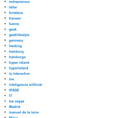
entreprenour
fallar
fortaleza
fracaso
fuerza
geek
geeklifestyle
germany
hacking
hamburg
hamburgo
hyper island
hyperisland
ia interactive
ine
inteligencia artificial
IPADE
IT
las vegas
Madrid
manuel de la torre
Milan