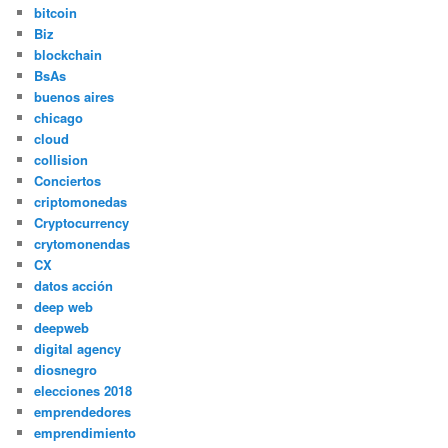
bitcoin
Biz
blockchain
BsAs
buenos aires
chicago
cloud
collision
Conciertos
criptomonedas
Cryptocurrency
crytomonendas
CX
datos acción
deep web
deepweb
digital agency
diosnegro
elecciones 2018
emprendedores
emprendimiento