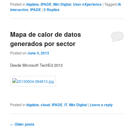
Posted in
bigdata
,
IPADE
,
Mkt Digital
,
User eXperience
|
Tagged
IA
Interactive
,
IPADE
|
5
Replies
Mapa de calor de datos
generados por sector
Posted on
June 4, 2013
Desde Microsoft TechEd 2013
Posted in
bigdata
,
cloud
,
IPADE
,
IT
,
Mkt Digital
|
Leave a reply
Post
←
Older posts
navigation