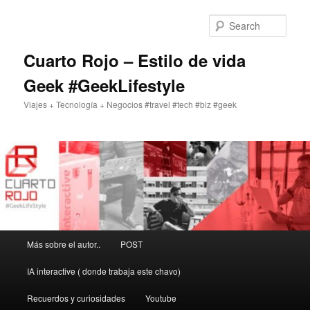
Skip
to
Sear
primary
content
Cuarto Rojo – Estilo de vida
Geek #GeekLifestyle
Viajes + Tecnología + Negocios #travel #tech #biz #geek
Main
Más sobre el autor..
POST
menu
IA interactive ( donde trabaja este chavo)
Recuerdos y curiosidades
Youtube