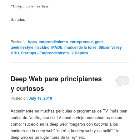
“Confía, pero verifica”
Saludos
Posted in
Apps
,
emprendimiento
,
entreprenour
,
geek
,
geeklifestyle
,
hacking
,
IPADE
,
manuel de la torre
,
Silicon Valley
HBO
,
Startups - Emprendimiento
|
2
Replies
Deep Web para principiantes
y curiosos
Posted on
July 19, 2018
Actualmente en muchas películas o programas de TV (más bien
series de Netflix, eso de TV sonó a viejo) escuchamos cosas
como: “sucedió en la deep web” “pagaron con
bitcoin
s a los
hackers en la deep web” “entró a la deep web y no salió” ” la
deep web es un lugar fuera de la ley” etc..