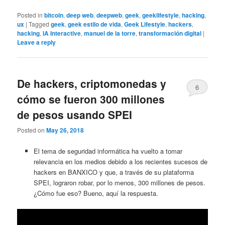
Posted in
bitcoin
,
deep web
,
deepweb
,
geek
,
geeklifestyle
,
hacking
,
ux
|
Tagged
geek
,
geek estilo de vida
,
Geek Lifestyle
,
hackers
,
hacking
,
IA Interactive
,
manuel de la torre
,
transformación digital
|
Leave a reply
De hackers, criptomonedas y
6
cómo se fueron 300 millones
de pesos usando SPEI
Posted on
May 26, 2018
El tema de seguridad informática ha vuelto a tomar
relevancia en los medios debido a los recientes sucesos de
hackers en BANXICO y que, a través de su plataforma
SPEI, lograron robar, por lo menos, 300 millones de pesos.
¿Cómo fue eso? Bueno, aquí la respuesta.