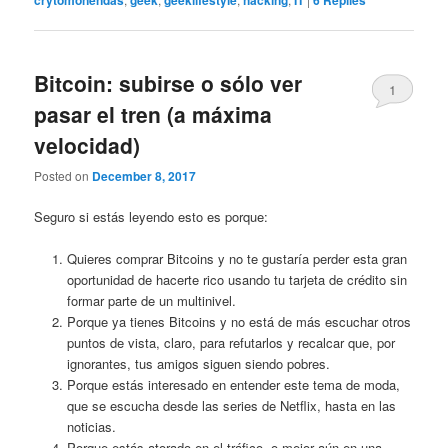
crytomonendas
geek
geeklifestyle
hacking
IT
6
Replies
Bitcoin: subirse o sólo ver
1
pasar el tren (a máxima
velocidad)
Posted on
December 8, 2017
Seguro si estás leyendo esto es porque:
Quieres comprar Bitcoins y no te gustaría perder esta gran
oportunidad de hacerte rico usando tu tarjeta de crédito sin
formar parte de un multinivel.
Porque ya tienes Bitcoins y no está de más escuchar otros
puntos de vista, claro, para refutarlos y recalcar que, por
ignorantes, tus amigos siguen siendo pobres.
Porque estás interesado en entender este tema de moda,
que se escucha desde las series de Netflix, hasta en las
noticias.
Porque estás atorado en el tráfico, o mejor aún en una