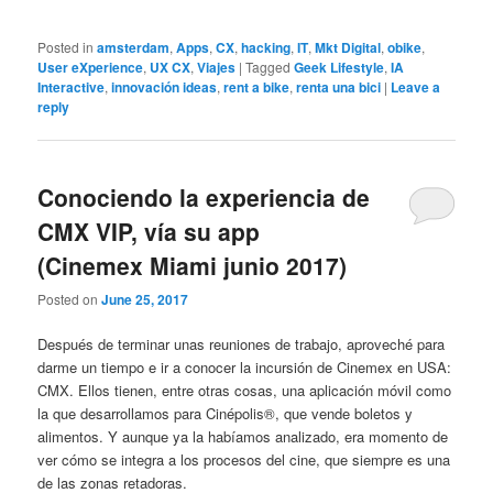
Posted in
amsterdam
,
Apps
,
CX
,
hacking
,
IT
,
Mkt Digital
,
obike
,
User eXperience
,
UX CX
,
Viajes
|
Tagged
Geek Lifestyle
,
IA
Interactive
,
innovación ideas
,
rent a bike
,
renta una bici
|
Leave a
reply
Conociendo la experiencia de
CMX VIP, vía su app
(Cinemex Miami junio 2017)
Posted on
June 25, 2017
Después de terminar unas reuniones de trabajo, aproveché para
darme un tiempo e ir a conocer la incursión de Cinemex en USA:
CMX. Ellos tienen, entre otras cosas, una aplicación móvil como
la que desarrollamos para Cinépolis®, que vende boletos y
alimentos. Y aunque ya la habíamos analizado, era momento de
ver cómo se integra a los procesos del cine, que siempre es una
de las zonas retadoras.