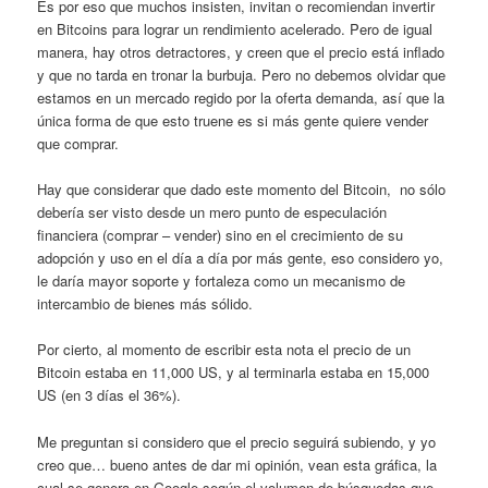
Es por eso que muchos insisten, invitan o recomiendan invertir
en Bitcoins para lograr un rendimiento acelerado. Pero de igual
manera, hay otros detractores, y creen que el precio está inflado
y que no tarda en tronar la burbuja. Pero no debemos olvidar que
estamos en un mercado regido por la oferta demanda, así que la
única forma de que esto truene es si más gente quiere vender
que comprar.
Hay que considerar que dado este momento del Bitcoin, no sólo
debería ser visto desde un mero punto de especulación
financiera (comprar – vender) sino en el crecimiento de su
adopción y uso en el día a día por más gente, eso considero yo,
le daría mayor soporte y fortaleza como un mecanismo de
intercambio de bienes más sólido.
Por cierto, al momento de escribir esta nota el precio de un
Bitcoin estaba en 11,000 US, y al terminarla estaba en 15,000
US (en 3 días el 36%).
Me preguntan si considero que el precio seguirá subiendo, y yo
creo que… bueno antes de dar mi opinión, vean esta gráfica, la
cual se genera en Google según el volumen de búsquedas que