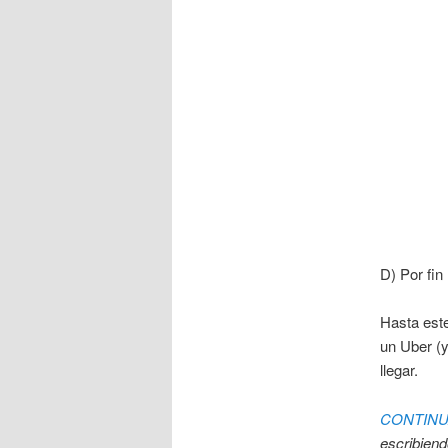
D) Por fin 
Hasta est
un Uber (
llegar.
CONTIN
escribiend