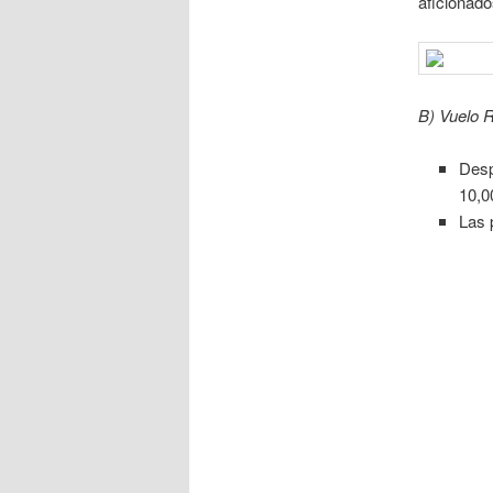
aficionado
B) Vuelo 
Desp
10,0
Las 