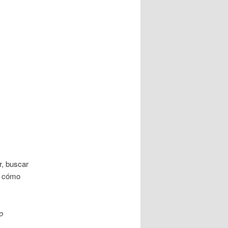
r, buscar
r cómo
o