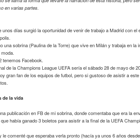
 se llama la forma que llevaré la narración de esta historia, pero s
so en varias partes.
 unos días surgió la oportunidad de venir de trabajo a Madrid con el 
polis.
o una sobrina (Paulina de la Torre) que vive en Milán y trabaja en la i
a moda.
2 tenemos Facebook.
inal de la Champions League UEFA sería el sábado 28 de mayo de 2
oy gran fan de los equipos de futbol, pero si gustoso de asistir a este
tos.
 de la vida
una publicación en FB de mi sobrina, donde comentaba que era la env
a que había ganado 3 boletos para asistir a la final de la UEFA Champ
é y le comenté que esperaba verla pronto (hacía ya unos 6 años desde 