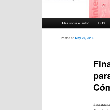
Main
Más sobre el autor..
POST
menu
Posted on
May 29, 2016
Fin
par
Cóm
Intentemo