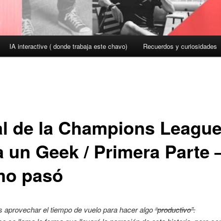
IA interactive ( donde trabaja este chavo)
Recuerdos y curiosidades
al de la Champions Leagu
a un Geek / Primera Parte 
o pasó
s aprovechar el tiempo de vuelo para hacer algo
“productivo”.