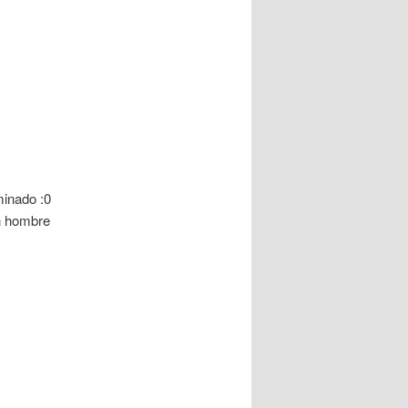
minado :0
n hombre