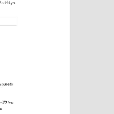
Madrid ya
a puesto
– 20 hrs
de