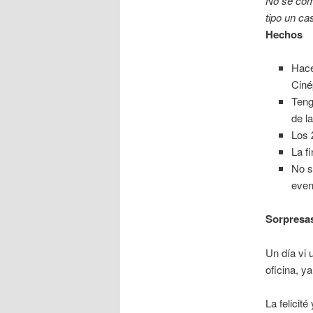
No sé cómo
tipo un ca
Hechos
Hace
Ciné
Teng
de l
Los 
La f
No s
even
Sorpresas
Un día vi 
oficina, y
La felicit