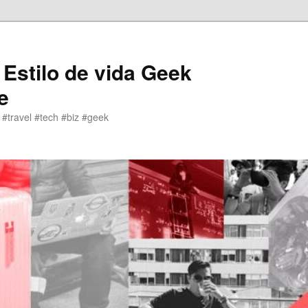
 Estilo de vida Geek
e
 #travel #tech #biz #geek