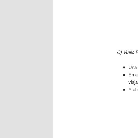
C)
Vuelo 
Una 
En a
viaj
Y el 