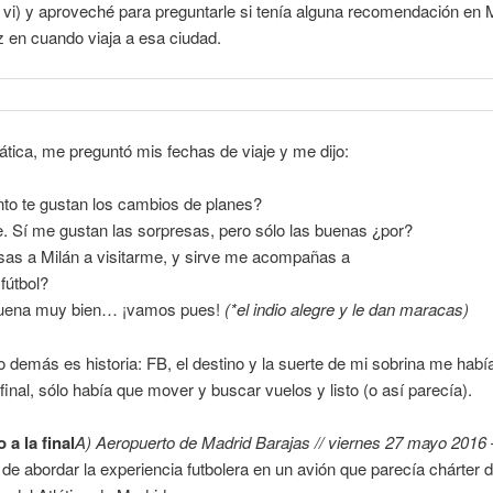
 vi) y aproveché para preguntarle si tenía alguna recomendación en 
 en cuando viaja a esa ciudad.
lática, me preguntó mis fechas de viaje y me dijo:
to te gustan los cambios de planes?
. Sí me gustan las sorpresas, pero sólo las buenas ¿por?
sas a Milán a visitarme, y sirve me acompañas a
 fútbol?
suena muy bien… ¡vamos pues!
(*el indio alegre y le dan maracas)
o demás es historia: FB, el destino y la suerte de mi sobrina me habí
 final, sólo había que mover y buscar vuelos y listo (o así parecía).
a la final
A) Aeropuerto de Madrid Barajas // viernes 27 mayo 2016 
 de abordar la experiencia futbolera en un avión que parecía chárter 