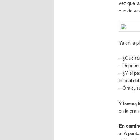
vez que la
que de vez
Ya en la p
– ¿Qué tan
– Depende
– ¿Y si pa
la final del
– Órale, 
Y bueno, l
en la gran
En camino 
a. A punto