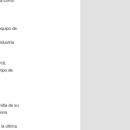
erá como
equipo de
ndustria
016.
 tipo de
idia de su
ions.
la última