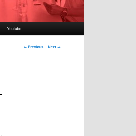
Youtube
Post
←
Previous
Next
→
navigation
e
–