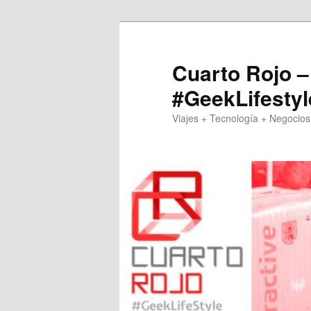
Skip
to
primary
Cuarto Rojo –
content
#GeekLifestyl
Viajes + Tecnología + Negocios