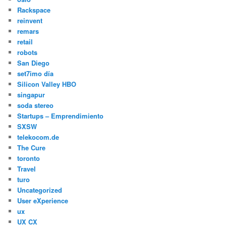
Rackspace
reinvent
remars
retail
robots
San Diego
set7imo día
Silicon Valley HBO
singapur
soda stereo
Startups – Emprendimiento
SXSW
telekocom.de
The Cure
toronto
Travel
turo
Uncategorized
User eXperience
ux
UX CX