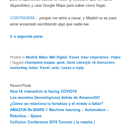
disponibles) y usar Google Maps para saber cómo llegar.
CONTINUARÁ
… porque me retiro a cenar, y Madrid no es para
estar encerrado escribiendo algo que nadie lee.
Ir a segunda parte
Posted in
Madrid
,
Milan
,
Mkt Digital
,
Travel
,
User eXperience
,
Viajes
|
Tagged
champions league
,
geek
,
Geek Lifestyle
,
IA Interactive
,
marketing
,
milan
,
Travel
,
uefa
|
Leave a reply
Recent Posts
How IA interactive is facing COVID19
Los secretos (tecnológicos) detrás de AmazonGO
¿Cómo se relaciona la fortaleza y el miedo a fallar?
AMAZON Re:MARS // Machine learning – Automation –
Robotics – Space
Collision Conference 2019 Toronto ( la reseña )