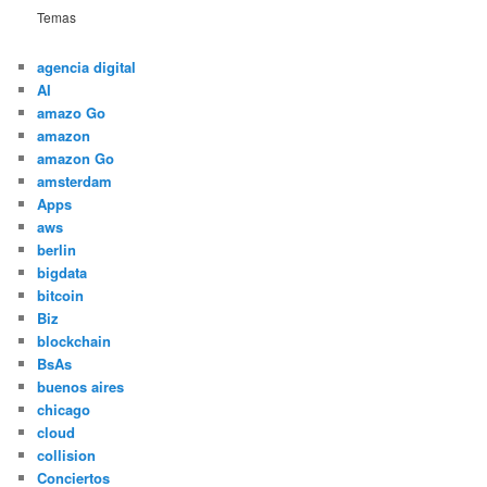
Temas
agencia digital
AI
amazo Go
amazon
amazon Go
amsterdam
Apps
aws
berlin
bigdata
bitcoin
Biz
blockchain
BsAs
buenos aires
chicago
cloud
collision
Conciertos