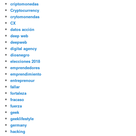
criptomonedas
Cryptocurrency
crytomonendas
CX
datos acción
deep web
deepweb
digital agency
diosnegro
elecciones 2018
emprendedores
emprendimiento
entreprenour
fallar
fortaleza
fracaso
fuerza
geek
geeklifestyle
germany
hacking