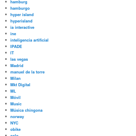
hamburg
hamburgo
hyper island
hyperisland
ia interactive
ine
inteligencia artificial
IPADE
IT
las vegas
Madrid
manuel de la torre
Milan
Mkt Digital
ML
Móvil
Music
Música chingona
norway
NYC
obike
oslo