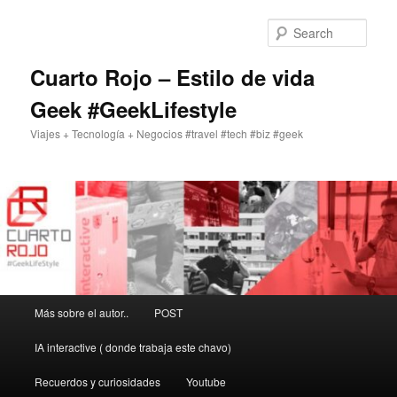
Skip
to
Sear
primary
content
Cuarto Rojo – Estilo de vida
Geek #GeekLifestyle
Viajes + Tecnología + Negocios #travel #tech #biz #geek
Main
Más sobre el autor..
POST
menu
IA interactive ( donde trabaja este chavo)
Recuerdos y curiosidades
Youtube