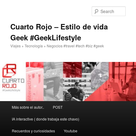
Skip
to
Sear
primary
content
Cuarto Rojo – Estilo de vida
Geek #GeekLifestyle
Viajes + Tecnología + Negocios #travel #tech #biz #geek
Main
Más sobre el autor..
POST
menu
IA interactive ( donde trabaja este chavo)
Recuerdos y curiosidades
Youtube