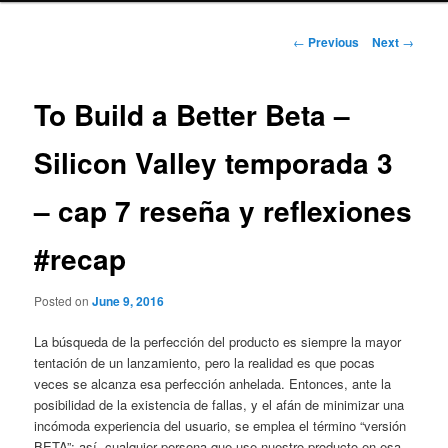
Post
←
Previous
Next
→
navigation
To Build a Better Beta –
Silicon Valley temporada 3
– cap 7 reseña y reflexiones
#recap
Posted on
June 9, 2016
La búsqueda de la perfección del producto es siempre la mayor
tentación de un lanzamiento, pero la realidad es que pocas
veces se alcanza esa perfección anhelada. Entonces, ante la
posibilidad de la existencia de fallas, y el afán de minimizar una
incómoda experiencia del usuario, se emplea el término “versión
BETA”; así, cualquier persona que use nuestro producto en esa