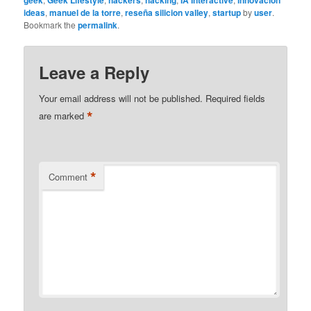
geek
Geek Lifestyle
hackers
hacking
IA Interactive
innovación
ideas
,
manuel de la torre
,
reseña silicion valley
,
startup
by
user
.
Bookmark the
permalink
.
Leave a Reply
Your email address will not be published.
Required fields
*
are marked
*
Comment