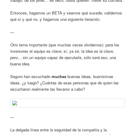
trabajo, de los jefes… es decir, todos quieren “meter su cuchara”.
Entonces, hagamos un BETA y veamos qué sucede; validemos
qué sí y qué no, y hagamos una siguiente iteración.
—
Otro tema importante (que muchas veces olvidamos): para los
inversores el equipo es clave; sí, ya sé, la idea es
la
clave,
pero… sin un equipo capaz de ejecutarla, sólo será eso, una
buena idea.
Seguro han escuchado
muchas
buenas ideas, buenísimas
ideas, ¿y luego? ¿Cuántas de esas personas que de quien las
escucharon realmente las llevaron a cabo?
—
La delgada línea entre la seguridad de la compañía y la