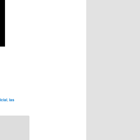
icial
,
las