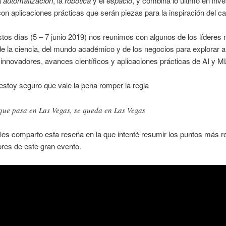
la
automatización
, la
robótica
y el
espacio
, y combina lo último en inve
con aplicaciones prácticas que serán piezas para la inspiración del c
tos días (5 – 7 junio 2019) nos reunimos con algunos de los líderes
 de la ciencia, del mundo académico y de los negocios para explorar 
innovadores, avances científicos y aplicaciones prácticas de AI y M
estoy seguro que vale la pena romper la regla
que pasa en Las Vegas, se queda en Las Vegas
 les comparto esta reseña en la que intenté resumir los puntos más r
ores de este gran evento.