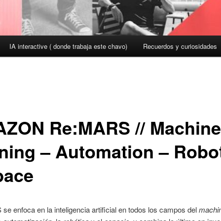
IA interactive ( donde trabaja este chavo)
Recuerdos y curiosidades
ZON Re:MARS // Machine
rning – Automation – Robo
pace
e enfoca en la inteligencia artificial en todos los campos del
machi