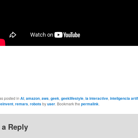
as posted in
AI
,
amazon
,
aws
,
geek
,
geeklifestyle
,
ia interactive
,
inteligencia artif
reinvent
,
remars
,
robots
by
user
. Bookmark the
permalink
.
 a Reply