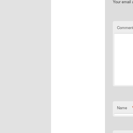
Your email 
Commen
Name