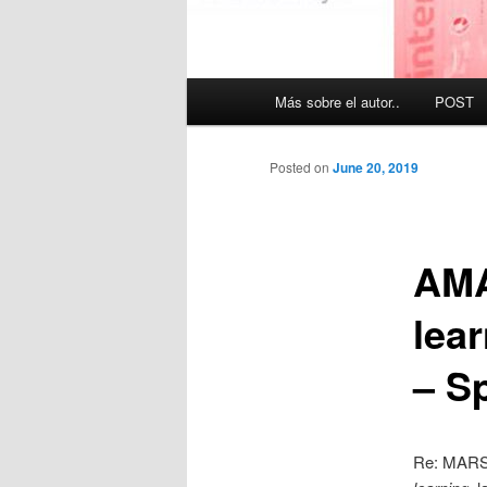
Main
Más sobre el autor..
POST
menu
Posted on
June 20, 2019
AMA
lea
– S
Re: MARS s