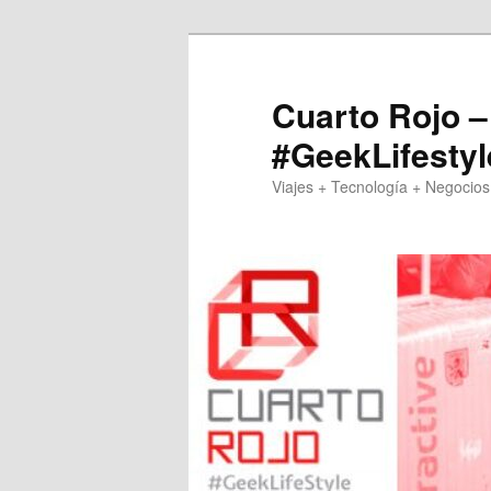
Skip
to
primary
Cuarto Rojo –
content
#GeekLifestyl
Viajes + Tecnología + Negocios