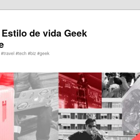
 Estilo de vida Geek
e
 #travel #tech #biz #geek