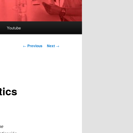
Youtube
Post
←
Previous
Next
→
navigation
tics
ne