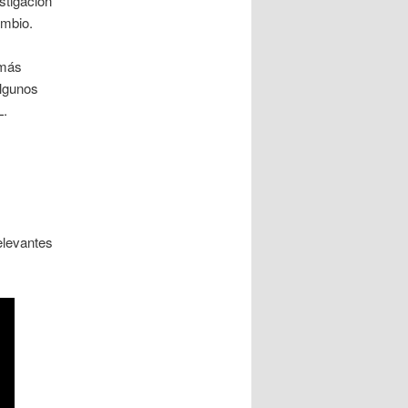
stigación
ambio.
 más
algunos
L.
elevantes