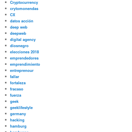
Cryptocurrency
crytomonendas
CX
datos acción
deep web
deepweb
digital agency
diosnegro
elecciones 2018
emprendedores
emprendimiento
entreprenour
fallar
fortaleza
fracaso
fuerza
geek
geeklifestyle
germany
hacking
hamburg