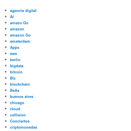
agencia digital
AI
amazo Go
amazon
amazon Go
amsterdam
Apps
aws
berlin
bigdata
bitcoin
Biz
blockchain
BsAs
buenos aires
chicago
cloud
collision
Conciertos
criptomonedas