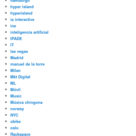
hamburgo
hyper island
hyperisland
ia interactive
ine
inteligencia artificial
IPADE
IT
las vegas
Madrid
manuel de la torre
Milan
Mkt Digital
ML
Móvil
Music
Música chingona
norway
NYC
obike
oslo
Rackspace