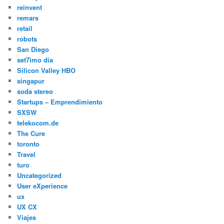
reinvent
remars
retail
robots
San Diego
set7imo día
Silicon Valley HBO
singapur
soda stereo
Startups – Emprendimiento
SXSW
telekocom.de
The Cure
toronto
Travel
turo
Uncategorized
User eXperience
ux
UX CX
Viajes