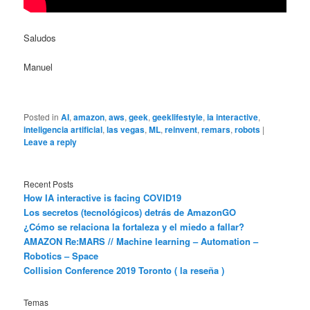
Saludos
Manuel
Posted in
AI
,
amazon
,
aws
,
geek
,
geeklifestyle
,
ia interactive
,
inteligencia artificial
,
las vegas
,
ML
,
reinvent
,
remars
,
robots
|
Leave a reply
Recent Posts
How IA interactive is facing COVID19
Los secretos (tecnológicos) detrás de AmazonGO
¿Cómo se relaciona la fortaleza y el miedo a fallar?
AMAZON Re:MARS // Machine learning – Automation –
Robotics – Space
Collision Conference 2019 Toronto ( la reseña )
Temas