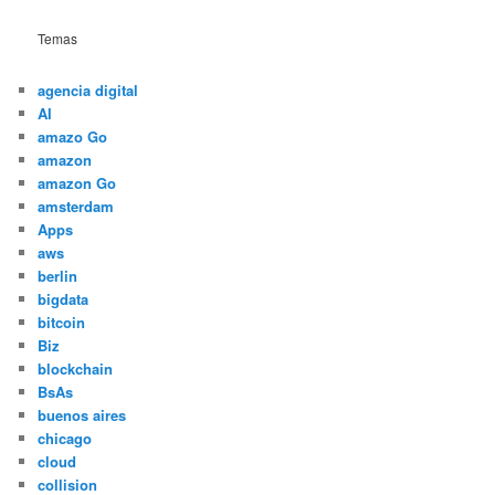
Temas
agencia digital
AI
amazo Go
amazon
amazon Go
amsterdam
Apps
aws
berlin
bigdata
bitcoin
Biz
blockchain
BsAs
buenos aires
chicago
cloud
collision