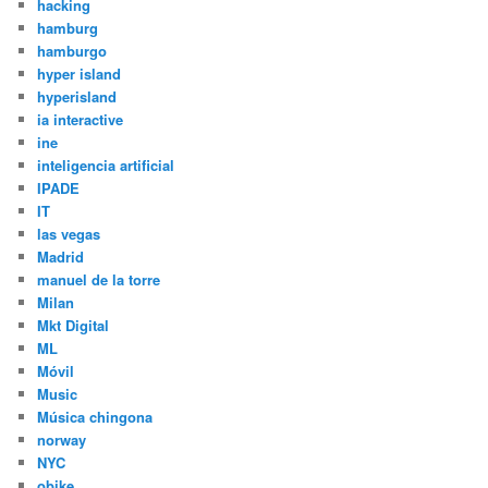
hacking
hamburg
hamburgo
hyper island
hyperisland
ia interactive
ine
inteligencia artificial
IPADE
IT
las vegas
Madrid
manuel de la torre
Milan
Mkt Digital
ML
Móvil
Music
Música chingona
norway
NYC
obike