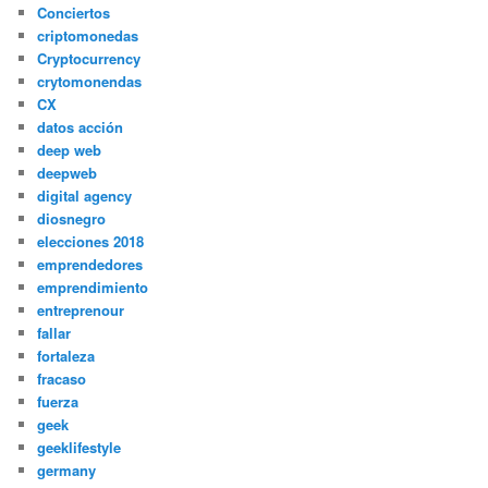
Conciertos
criptomonedas
Cryptocurrency
crytomonendas
CX
datos acción
deep web
deepweb
digital agency
diosnegro
elecciones 2018
emprendedores
emprendimiento
entreprenour
fallar
fortaleza
fracaso
fuerza
geek
geeklifestyle
germany