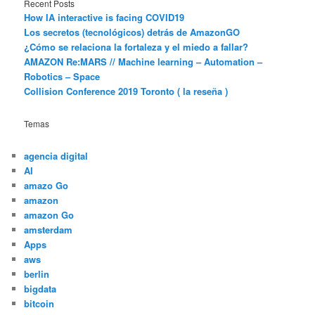
Recent Posts
How IA interactive is facing COVID19
Los secretos (tecnológicos) detrás de AmazonGO
¿Cómo se relaciona la fortaleza y el miedo a fallar?
AMAZON Re:MARS // Machine learning – Automation –
Robotics – Space
Collision Conference 2019 Toronto ( la reseña )
Temas
agencia digital
AI
amazo Go
amazon
amazon Go
amsterdam
Apps
aws
berlin
bigdata
bitcoin