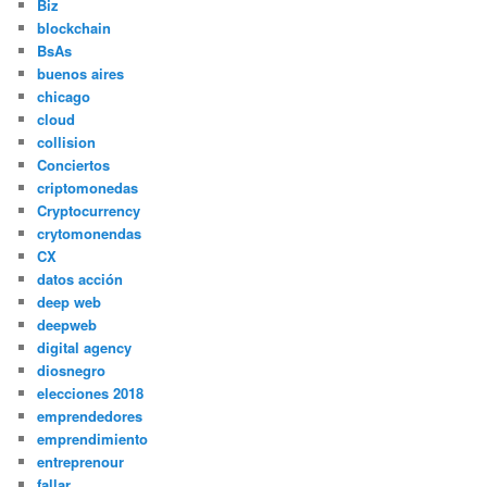
Biz
blockchain
BsAs
buenos aires
chicago
cloud
collision
Conciertos
criptomonedas
Cryptocurrency
crytomonendas
CX
datos acción
deep web
deepweb
digital agency
diosnegro
elecciones 2018
emprendedores
emprendimiento
entreprenour
fallar