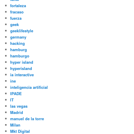
fortaleza
fracaso
fuerza
geek
geeklifestyle
germany
hacking
hamburg
hamburgo
hyper island
hyperisland
ia interactive
ine
inteligencia artificial
IPADE
IT
las vegas
Madrid
manuel de la torre
Milan
Mkt Digital