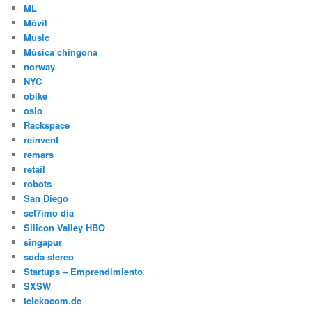
ML
Móvil
Music
Música chingona
norway
NYC
obike
oslo
Rackspace
reinvent
remars
retail
robots
San Diego
set7imo día
Silicon Valley HBO
singapur
soda stereo
Startups – Emprendimiento
SXSW
telekocom.de