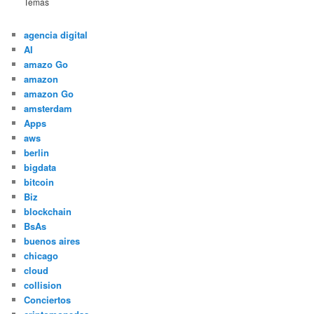
Temas
agencia digital
AI
amazo Go
amazon
amazon Go
amsterdam
Apps
aws
berlin
bigdata
bitcoin
Biz
blockchain
BsAs
buenos aires
chicago
cloud
collision
Conciertos