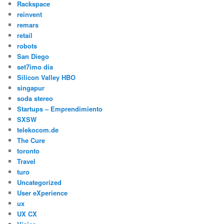
Rackspace
reinvent
remars
retail
robots
San Diego
set7imo día
Silicon Valley HBO
singapur
soda stereo
Startups – Emprendimiento
SXSW
telekocom.de
The Cure
toronto
Travel
turo
Uncategorized
User eXperience
ux
UX CX