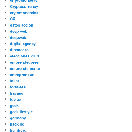
criptomonedas
Cryptocurrency
crytomonendas
CX
datos acción
deep web
deepweb
digital agency
diosnegro
elecciones 2018
emprendedores
emprendimiento
entreprenour
fallar
fortaleza
fracaso
fuerza
geek
geeklifestyle
germany
hacking
hamburg