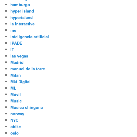
hamburgo
hyper island
hyperisland
ia interactive
ine
inteligencia artificial
IPADE
IT
las vegas
Madrid
manuel de la torre
Milan
Mkt Digital
ML
Móvil
Music
Música chingona
norway
NYC
obike
oslo