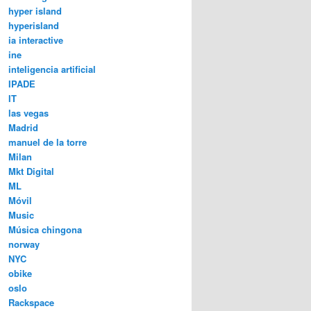
hyper island
hyperisland
ia interactive
ine
inteligencia artificial
IPADE
IT
las vegas
Madrid
manuel de la torre
Milan
Mkt Digital
ML
Móvil
Music
Música chingona
norway
NYC
obike
oslo
Rackspace