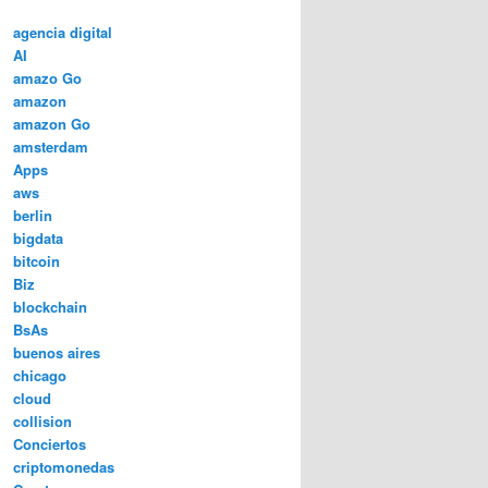
agencia digital
AI
amazo Go
amazon
amazon Go
amsterdam
Apps
aws
berlin
bigdata
bitcoin
Biz
blockchain
BsAs
buenos aires
chicago
cloud
collision
Conciertos
criptomonedas