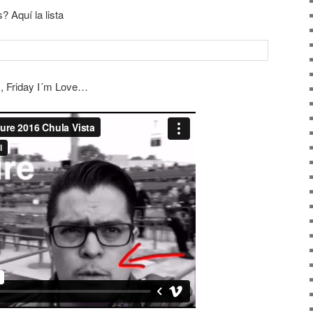
? Aquí la lista
es, Friday I´m Love…