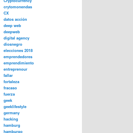
Cryptocurrency
crytomonendas
CX
datos acción
deep web
deepweb
digital agency
diosnegro
elecciones 2018
emprendedores
emprendimiento
entreprenour
fallar
fortaleza
fracaso
fuerza
geek
geeklifestyle
germany
hacking
hamburg
hamburgo