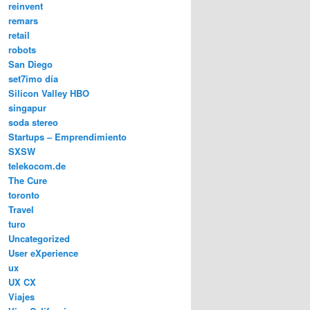
reinvent
remars
retail
robots
San Diego
set7imo día
Silicon Valley HBO
singapur
soda stereo
Startups – Emprendimiento
SXSW
telekocom.de
The Cure
toronto
Travel
turo
Uncategorized
User eXperience
ux
UX CX
Viajes