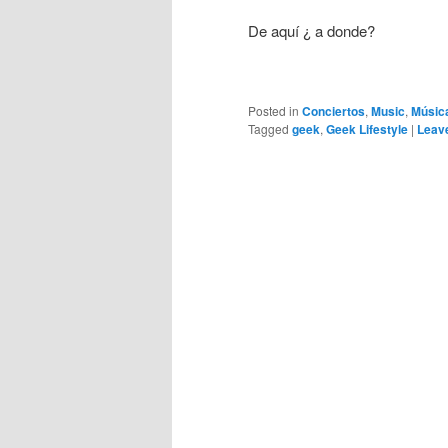
De aquí ¿ a donde?
Posted in
Conciertos
,
Music
,
Músic
Tagged
geek
,
Geek Lifestyle
|
Leave