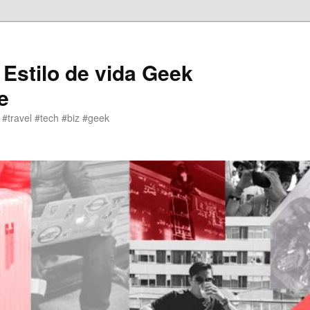
 Estilo de vida Geek
e
 #travel #tech #biz #geek