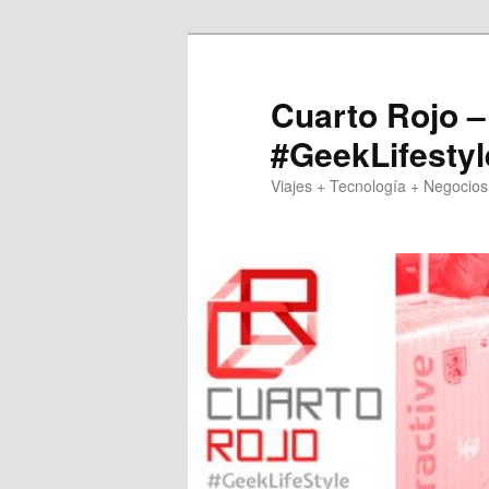
Skip
Skip
to
to
primary
secondary
Cuarto Rojo –
content
content
#GeekLifestyl
Viajes + Tecnología + Negocios