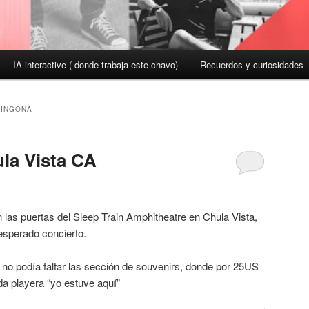
IA interactive ( donde trabaja este chavo)
Recuerdos y curiosidades
HINGONA
la Vista CA
 las puertas del Sleep Train Amphitheatre en Chula Vista,
 esperado concierto.
no podía faltar las sección de souvenirs, donde por 25US
da playera “yo estuve aquí”