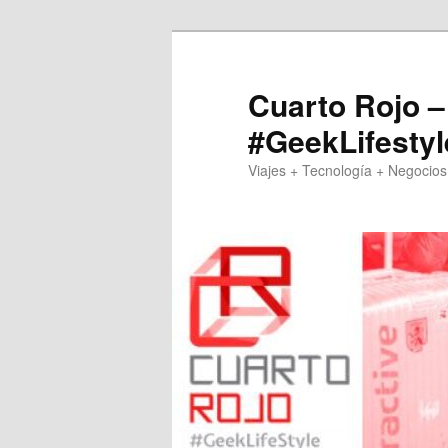
Skip
Skip
to
to
primary
secondary
Cuarto Rojo –
content
content
#GeekLifestyl
Viajes + Tecnología + Negocios