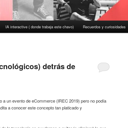
IA interactive ( donde trabaja este chavo)
Recuerdos y curiosidades
ecnológicos) detrás de
go a un evento de eCommerce (IREC 2019) pero no podía
dita a conocer este concepto tan platicado y