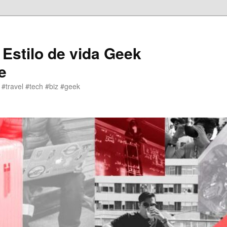
 Estilo de vida Geek
e
 #travel #tech #biz #geek