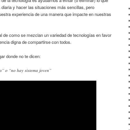
de la tecnología es ayudarnos a evitar (o eliminar) lo que
 diaria y hacer las situaciones más sencillas, pero
uestra experiencia de una manera que impacte en nuestras
l de como se mezclan un variedad de tecnologías en favor
iencia digna de compartirse con todos.
ugar donde no te dicen:
la” o “no hay sistema joven”