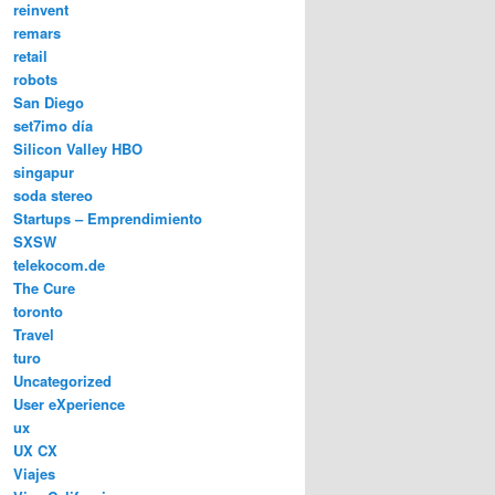
reinvent
remars
retail
robots
San Diego
set7imo día
Silicon Valley HBO
singapur
soda stereo
Startups – Emprendimiento
SXSW
telekocom.de
The Cure
toronto
Travel
turo
Uncategorized
User eXperience
ux
UX CX
Viajes