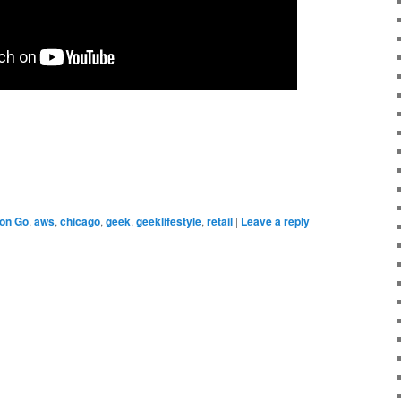
on Go
,
aws
,
chicago
,
geek
,
geeklifestyle
,
retail
|
Leave a reply