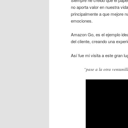
Siempre he creido que el papel 
no aporta valor en nuestra vida
principalmente a que mejore n
emociones.
Amazon Go, es el ejemplo idea
del cliente, creando una exper
Así fue mi visita a este gran l
“pase a la otra ventanil