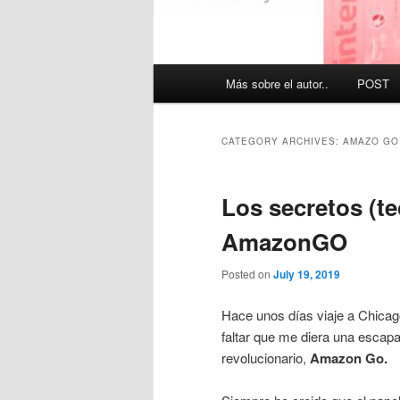
Main
Más sobre el autor..
POST
menu
CATEGORY ARCHIVES:
AMAZO GO
Los secretos (t
AmazonGO
Posted on
July 19, 2019
Hace unos días viaje a Chica
faltar que me diera una escapa
revolucionario,
Amazon Go.