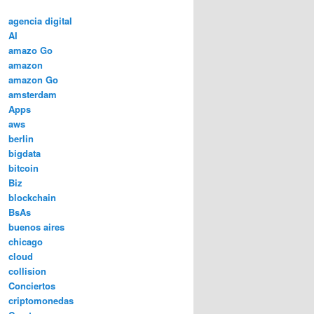
agencia digital
AI
amazo Go
amazon
amazon Go
amsterdam
Apps
aws
berlin
bigdata
bitcoin
Biz
blockchain
BsAs
buenos aires
chicago
cloud
collision
Conciertos
criptomonedas