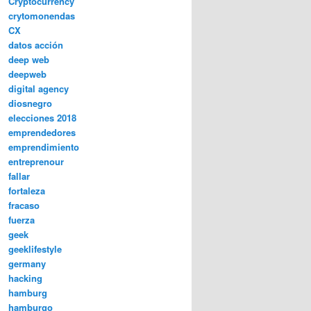
Cryptocurrency
crytomonendas
CX
datos acción
deep web
deepweb
digital agency
diosnegro
elecciones 2018
emprendedores
emprendimiento
entreprenour
fallar
fortaleza
fracaso
fuerza
geek
geeklifestyle
germany
hacking
hamburg
hamburgo