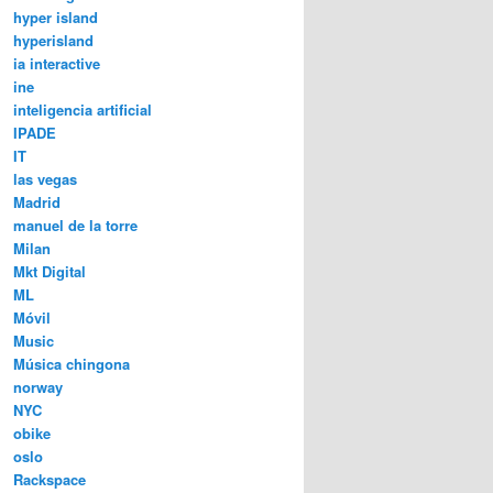
hyper island
hyperisland
ia interactive
ine
inteligencia artificial
IPADE
IT
las vegas
Madrid
manuel de la torre
Milan
Mkt Digital
ML
Móvil
Music
Música chingona
norway
NYC
obike
oslo
Rackspace