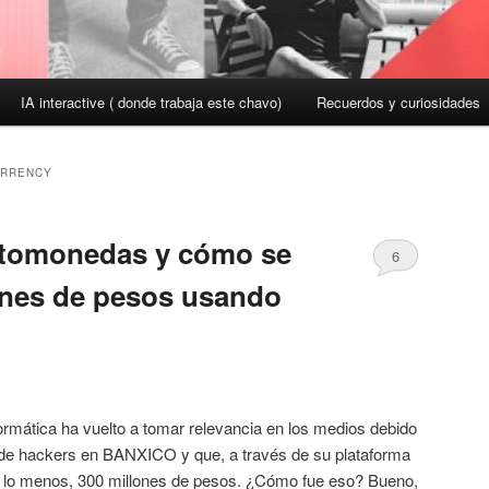
IA interactive ( donde trabaja este chavo)
Recuerdos y curiosidades
RRENCY
iptomonedas y cómo se
6
ones de pesos usando
ormática ha vuelto a tomar relevancia en los medios debido
 de hackers en BANXICO y que, a través de su plataforma
or lo menos, 300 millones de pesos. ¿Cómo fue eso? Bueno,