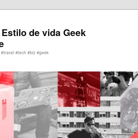
 Estilo de vida Geek
e
 #travel #tech #biz #geek