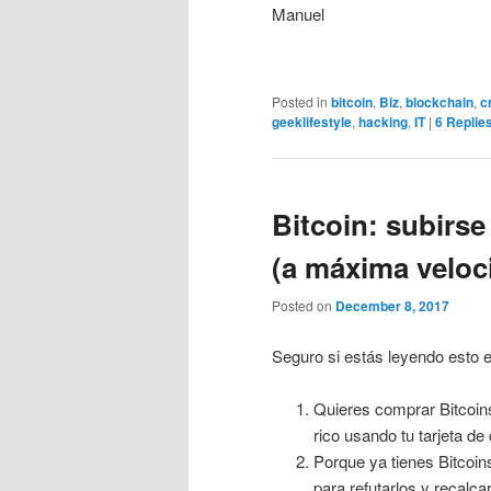
Manuel
Posted in
bitcoin
,
Biz
,
blockchain
,
c
geeklifestyle
,
hacking
,
IT
|
6
Replie
Bitcoin: subirse 
(a máxima veloc
Posted on
December 8, 2017
Seguro si estás leyendo esto 
Quieres comprar Bitcoins
rico usando tu tarjeta de 
Porque ya tienes Bitcoin
para refutarlos y recalca