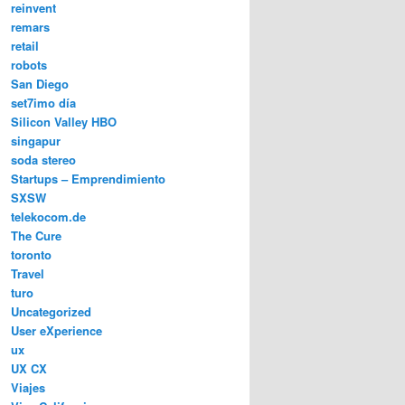
reinvent
remars
retail
robots
San Diego
set7imo día
Silicon Valley HBO
singapur
soda stereo
Startups – Emprendimiento
SXSW
telekocom.de
The Cure
toronto
Travel
turo
Uncategorized
User eXperience
ux
UX CX
Viajes