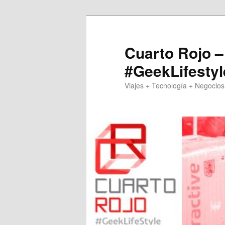
Skip
Skip
to
to
primary
secondary
Cuarto Rojo –
content
content
#GeekLifestyl
Viajes + Tecnología + Negocios