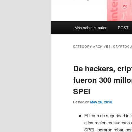
Main
Más sobre el autor..
POST
menu
CATEGORY ARCHIVES:
CRYPTOCU
De hackers, cr
fueron 300 mill
SPEI
Posted on
May 26, 2018
El tema de seguridad inf
a los recientes sucesos
SPEI, lograron robar, p