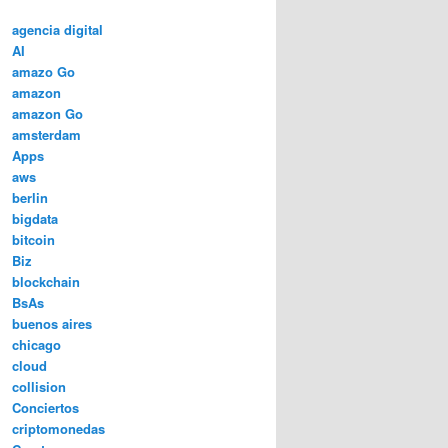
agencia digital
AI
amazo Go
amazon
amazon Go
amsterdam
Apps
aws
berlin
bigdata
bitcoin
Biz
blockchain
BsAs
buenos aires
chicago
cloud
collision
Conciertos
criptomonedas