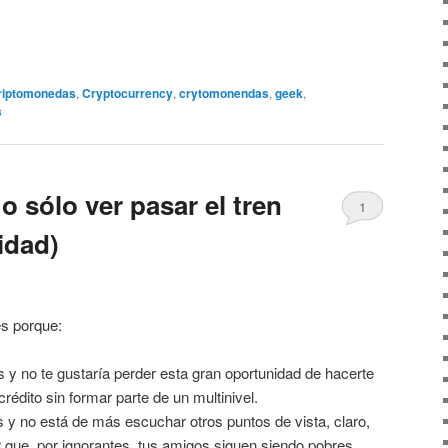
riptomonedas
,
Cryptocurrency
,
crytomonendas
,
geek
,
s
o sólo ver pasar el tren
1
idad)
es porque:
 y no te gustaría perder esta gran oportunidad de hacerte
crédito sin formar parte de un multinivel.
s y no está de más escuchar otros puntos de vista, claro,
r que, por ignorantes, tus amigos siguen siendo pobres.