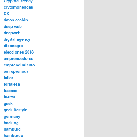
Cryptocurrency
crytomonendas
CX
datos acción
deep web
deepweb
digital agency
diosnegro
elecciones 2018
emprendedores
emprendimiento
entreprenour
fallar
fortaleza
fracaso
fuerza
geek
geeklifestyle
germany
hacking
hamburg
hamburgo