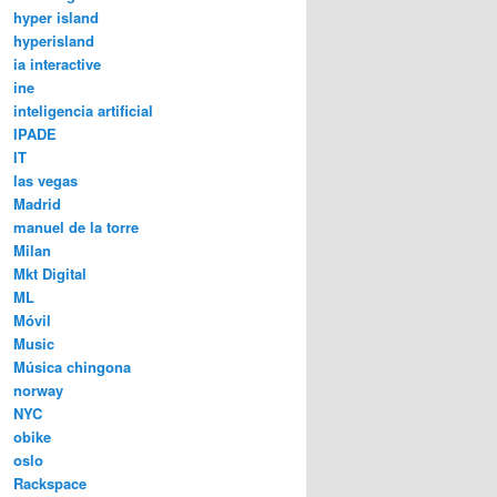
hyper island
hyperisland
ia interactive
ine
inteligencia artificial
IPADE
IT
las vegas
Madrid
manuel de la torre
Milan
Mkt Digital
ML
Móvil
Music
Música chingona
norway
NYC
obike
oslo
Rackspace