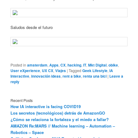
Saludos desde el futuro
Posted in
amsterdam
,
Apps
,
CX
,
hacking
,
IT
,
Mkt Digital
,
obike
,
User eXperience
,
UX CX
,
Viajes
|
Tagged
Geek Lifestyle
,
IA
Interactive
,
innovación ideas
,
rent a bike
,
renta una bici
|
Leave a
reply
Recent Posts
How IA interactive is facing COVID19
Los secretos (tecnológicos) detrás de AmazonGO
¿Cómo se relaciona la fortaleza y el miedo a fallar?
AMAZON Re:MARS // Machine learning – Automation –
Robotics – Space