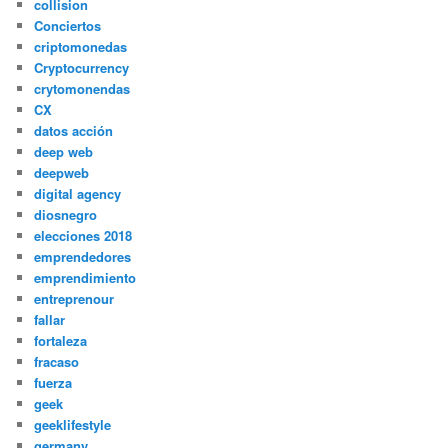
collision
Conciertos
criptomonedas
Cryptocurrency
crytomonendas
CX
datos acción
deep web
deepweb
digital agency
diosnegro
elecciones 2018
emprendedores
emprendimiento
entreprenour
fallar
fortaleza
fracaso
fuerza
geek
geeklifestyle
germany