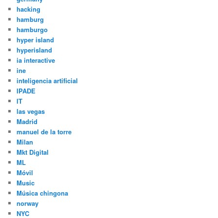
hacking
hamburg
hamburgo
hyper island
hyperisland
ia interactive
ine
inteligencia artificial
IPADE
IT
las vegas
Madrid
manuel de la torre
Milan
Mkt Digital
ML
Móvil
Music
Música chingona
norway
NYC