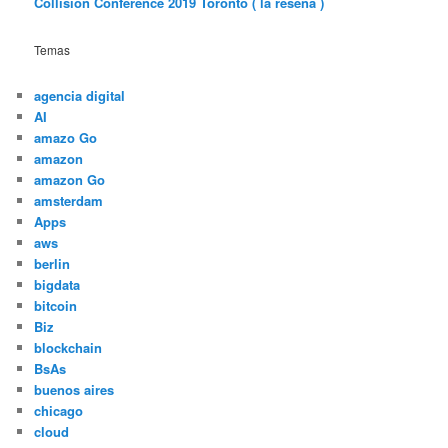
Collision Conference 2019 Toronto ( la reseña )
Temas
agencia digital
AI
amazo Go
amazon
amazon Go
amsterdam
Apps
aws
berlin
bigdata
bitcoin
Biz
blockchain
BsAs
buenos aires
chicago
cloud