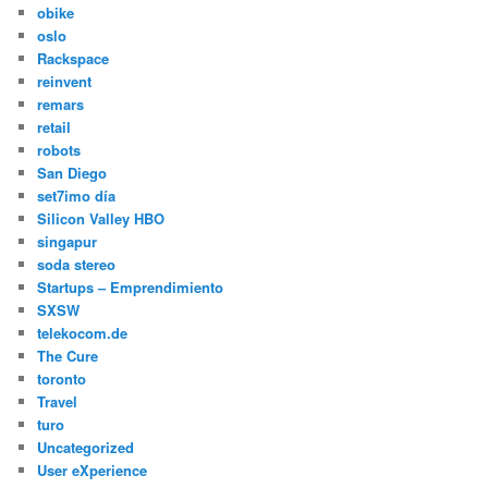
obike
oslo
Rackspace
reinvent
remars
retail
robots
San Diego
set7imo día
Silicon Valley HBO
singapur
soda stereo
Startups – Emprendimiento
SXSW
telekocom.de
The Cure
toronto
Travel
turo
Uncategorized
User eXperience