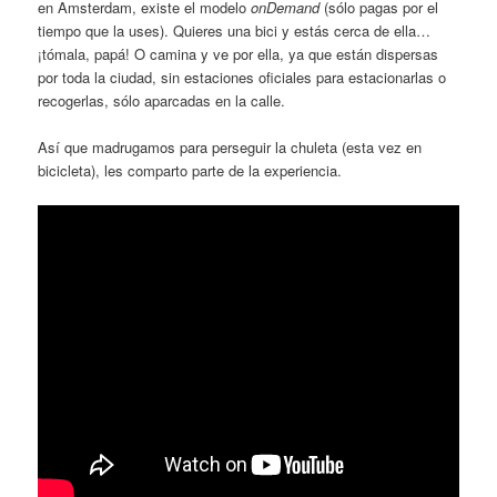
en Amsterdam, existe el modelo
onDemand
(sólo pagas por el
tiempo que la uses). Quieres una bici y estás cerca de ella…
¡tómala, papá! O camina y ve por ella, ya que están dispersas
por toda la ciudad, sin estaciones oficiales para estacionarlas o
recogerlas, sólo aparcadas en la calle.
Así que madrugamos para perseguir la chuleta (esta vez en
bicicleta), les comparto parte de la experiencia.