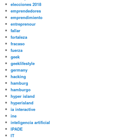
elecciones 2018
emprendedores
emprendimiento
entreprenour
fallar
fortaleza
fracaso
fuerza
geek
geeklifestyle
germany
hacking
hamburg
hamburgo
hyper island
hyperisland
ia interactive
ine
inteligencia artificial
IPADE
IT