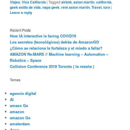
Viajes
,
Viva California
|
Tagged
airbnb
,
aston martin
,
california
,
geek estilo de vida
,
napa geek
,
rent aston martin
,
Travel
,
turo
|
Leave a reply
Recent Posts
How IA interactive is facing COVID19
Los secretos (tecnológicos) detrás de AmazonGO
¿Cómo se relaciona la fortaleza y el miedo a fallar?
AMAZON Re:MARS // Machine learning – Automation –
Robotics – Space
Collision Conference 2019 Toronto ( la reseña )
Temas
agencia digital
AI
amazo Go
amazon
amazon Go
amsterdam
Apps