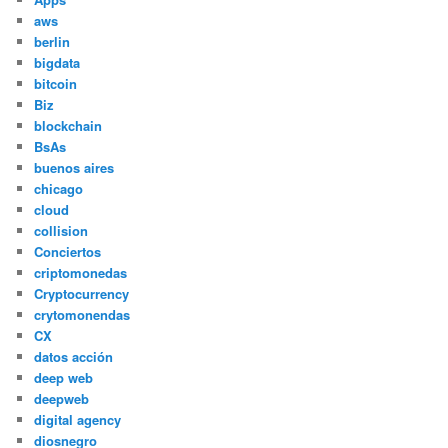
aws
berlin
bigdata
bitcoin
Biz
blockchain
BsAs
buenos aires
chicago
cloud
collision
Conciertos
criptomonedas
Cryptocurrency
crytomonendas
CX
datos acción
deep web
deepweb
digital agency
diosnegro