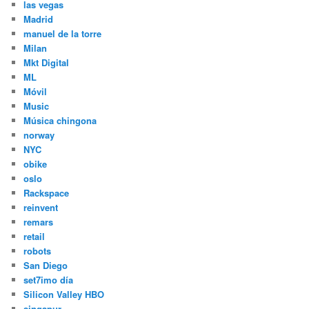
las vegas
Madrid
manuel de la torre
Milan
Mkt Digital
ML
Móvil
Music
Música chingona
norway
NYC
obike
oslo
Rackspace
reinvent
remars
retail
robots
San Diego
set7imo día
Silicon Valley HBO
singapur