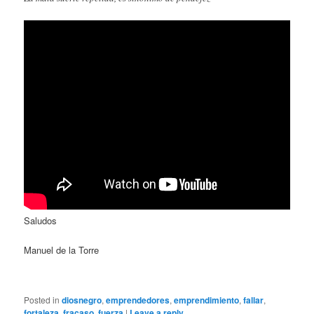
Saludos
Manuel de la Torre
Posted in
diosnegro
,
emprendedores
,
emprendimiento
,
fallar
,
fortaleza
,
fracaso
,
fuerza
|
Leave a reply