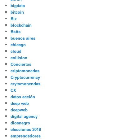
bigdata
bitcoin
Biz
blockchain
BsAs
buenos aires
chicago
cloud
collision
Conciertos
criptomonedas
Cryptocurrency
crytomonendas
CX
datos acción
deep web
deepweb
digital agency
diosnegro
elecciones 2018
emprendedores