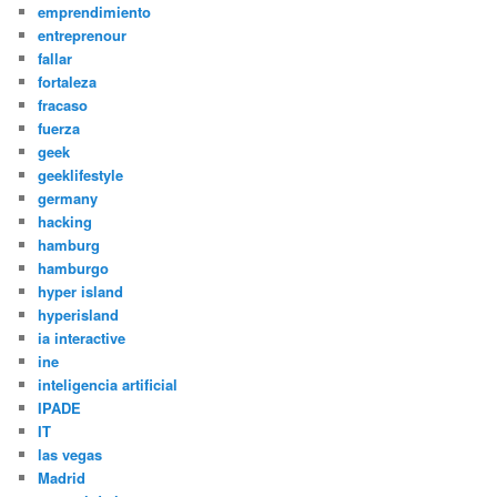
emprendimiento
entreprenour
fallar
fortaleza
fracaso
fuerza
geek
geeklifestyle
germany
hacking
hamburg
hamburgo
hyper island
hyperisland
ia interactive
ine
inteligencia artificial
IPADE
IT
las vegas
Madrid