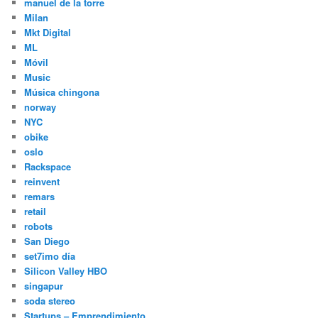
manuel de la torre
Milan
Mkt Digital
ML
Móvil
Music
Música chingona
norway
NYC
obike
oslo
Rackspace
reinvent
remars
retail
robots
San Diego
set7imo día
Silicon Valley HBO
singapur
soda stereo
Startups – Emprendimiento