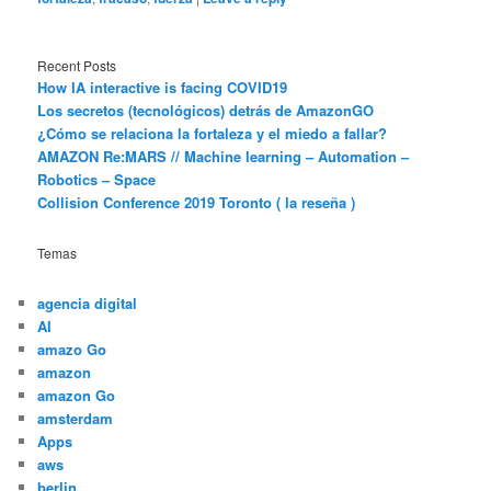
Recent Posts
How IA interactive is facing COVID19
Los secretos (tecnológicos) detrás de AmazonGO
¿Cómo se relaciona la fortaleza y el miedo a fallar?
AMAZON Re:MARS // Machine learning – Automation –
Robotics – Space
Collision Conference 2019 Toronto ( la reseña )
Temas
agencia digital
AI
amazo Go
amazon
amazon Go
amsterdam
Apps
aws
berlin