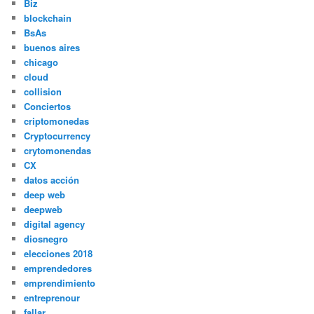
Biz
blockchain
BsAs
buenos aires
chicago
cloud
collision
Conciertos
criptomonedas
Cryptocurrency
crytomonendas
CX
datos acción
deep web
deepweb
digital agency
diosnegro
elecciones 2018
emprendedores
emprendimiento
entreprenour
fallar