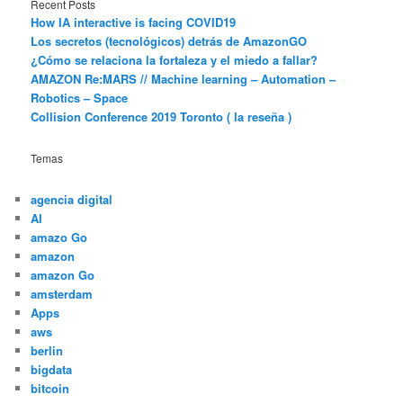
Recent Posts
How IA interactive is facing COVID19
Los secretos (tecnológicos) detrás de AmazonGO
¿Cómo se relaciona la fortaleza y el miedo a fallar?
AMAZON Re:MARS // Machine learning – Automation –
Robotics – Space
Collision Conference 2019 Toronto ( la reseña )
Temas
agencia digital
AI
amazo Go
amazon
amazon Go
amsterdam
Apps
aws
berlin
bigdata
bitcoin