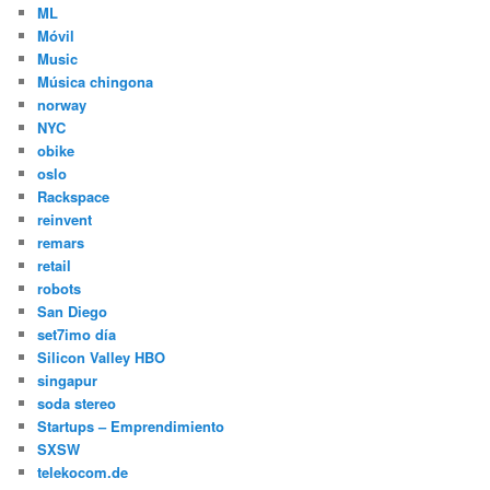
ML
Móvil
Music
Música chingona
norway
NYC
obike
oslo
Rackspace
reinvent
remars
retail
robots
San Diego
set7imo día
Silicon Valley HBO
singapur
soda stereo
Startups – Emprendimiento
SXSW
telekocom.de