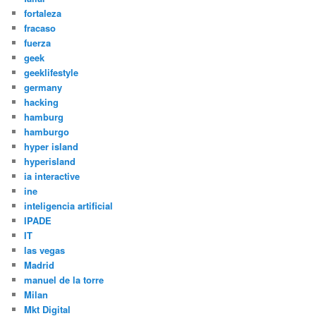
fortaleza
fracaso
fuerza
geek
geeklifestyle
germany
hacking
hamburg
hamburgo
hyper island
hyperisland
ia interactive
ine
inteligencia artificial
IPADE
IT
las vegas
Madrid
manuel de la torre
Milan
Mkt Digital