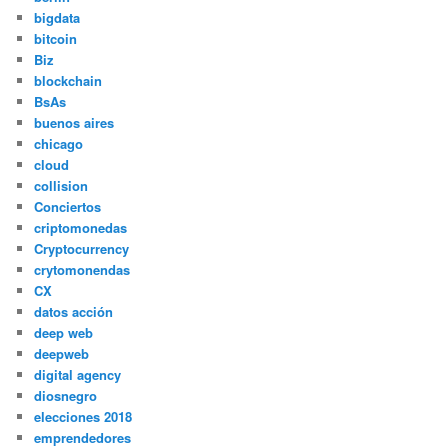
bigdata
bitcoin
Biz
blockchain
BsAs
buenos aires
chicago
cloud
collision
Conciertos
criptomonedas
Cryptocurrency
crytomonendas
CX
datos acción
deep web
deepweb
digital agency
diosnegro
elecciones 2018
emprendedores