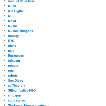
manuel de la torre
Milan
Mkt Digital
ML
Móvil
Music
Música chingona
norway
NYC
obike
oslo
Rackspace
reinvent
remars
retail
robots
San Diego
set7imo día
Silicon Valley HBO
singapur
soda stereo
Startups – Emprendimiento