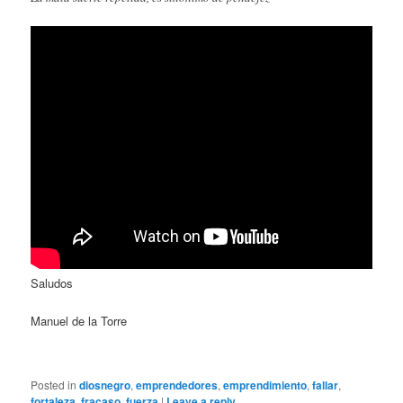
Saludos
Manuel de la Torre
Posted in
diosnegro
,
emprendedores
,
emprendimiento
,
fallar
,
fortaleza
,
fracaso
,
fuerza
|
Leave a reply