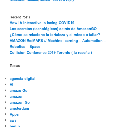
Recent Posts
How IA interactive is facing COVID19
Los secretos (tecnológicos) detrás de AmazonGO
¿Cómo se relaciona la fortaleza y el miedo a fallar?
AMAZON Re:MARS // Machine learning – Automation –
Robotics – Space
Collision Conference 2019 Toronto ( la reseña )
Temas
agencia digital
AI
amazo Go
amazon
amazon Go
amsterdam
Apps
aws
berlin