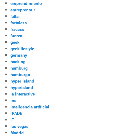
emprendimiento
entreprenour
fallar
fortaleza
fracaso
fuerza
geek
geeklifestyle
germany
hacking
hamburg
hamburgo
hyper island
hyperisland
ia interactive
ine
inteligencia artificial
IPADE
IT
las vegas
Madrid