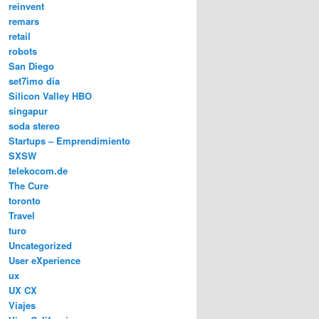
reinvent
remars
retail
robots
San Diego
set7imo día
Silicon Valley HBO
singapur
soda stereo
Startups – Emprendimiento
SXSW
telekocom.de
The Cure
toronto
Travel
turo
Uncategorized
User eXperience
ux
UX CX
Viajes