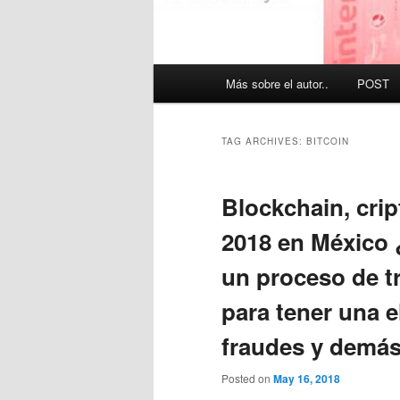
Main
Más sobre el autor..
POST
menu
TAG ARCHIVES:
BITCOIN
Blockchain, cri
2018 en México
un proceso de t
para tener una e
fraudes y demá
Posted on
May 16, 2018