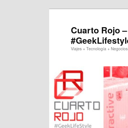
Skip
Skip
to
to
primary
secondary
Cuarto Rojo –
content
content
#GeekLifestyl
Viajes + Tecnología + Negocios