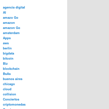
agencia digital
AI
amazo Go
amazon
amazon Go
amsterdam
Apps
aws
berlin
bigdata
bitcoin
Biz
blockchain
BsAs
buenos aires
chicago
cloud
collision
Conciertos
criptomonedas