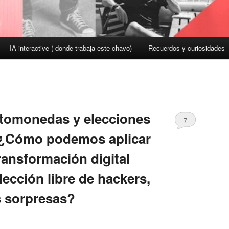
IA interactive ( donde trabaja este chavo)
Recuerdos y curiosidades
ptomonedas y elecciones
7
 ¿Cómo podemos aplicar
ransformación digital
lección libre de hackers,
s sorpresas?