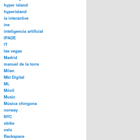
hyper island
hyperisland
ia interactive
ine
inteligencia artificial
IPADE
IT
las vegas
Madrid
manuel de la torre
Milan
Mkt Digital
ML
Móvil
Music
Música chingona
norway
NYC
obike
oslo
Rackspace