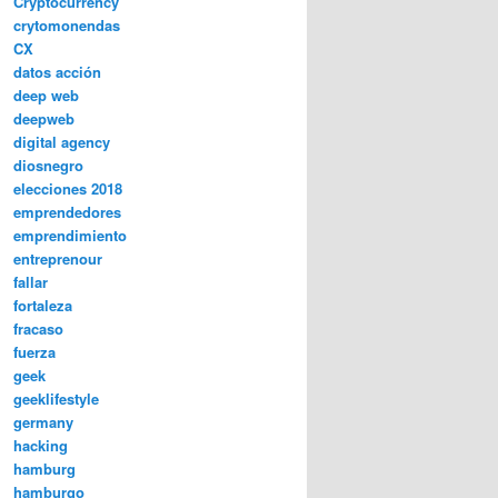
Cryptocurrency
crytomonendas
CX
datos acción
deep web
deepweb
digital agency
diosnegro
elecciones 2018
emprendedores
emprendimiento
entreprenour
fallar
fortaleza
fracaso
fuerza
geek
geeklifestyle
germany
hacking
hamburg
hamburgo