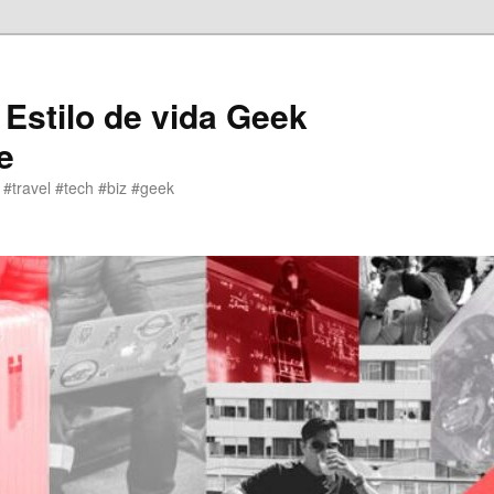
 Estilo de vida Geek
e
 #travel #tech #biz #geek