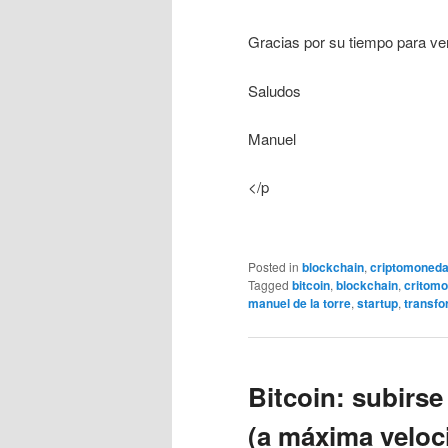
Gracias por su tiempo para ve
Saludos
Manuel
</p
Posted in
blockchain
,
criptomoned
Tagged
bitcoin
,
blockchain
,
critom
manuel de la torre
,
startup
,
transfo
Bitcoin: subirse 
(a máxima veloc