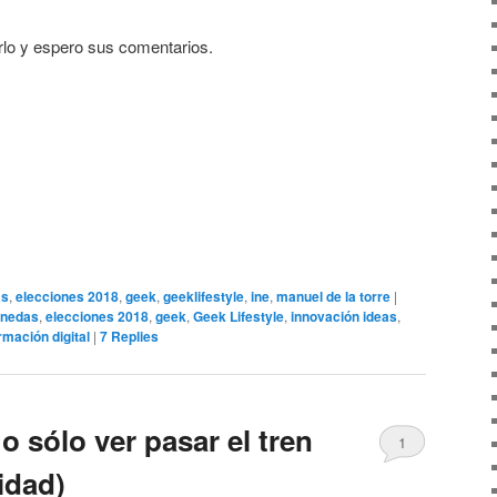
rlo y espero sus comentarios.
as
,
elecciones 2018
,
geek
,
geeklifestyle
,
ine
,
manuel de la torre
|
onedas
,
elecciones 2018
,
geek
,
Geek Lifestyle
,
innovación ideas
,
rmación digital
|
7
Replies
o sólo ver pasar el tren
1
idad)