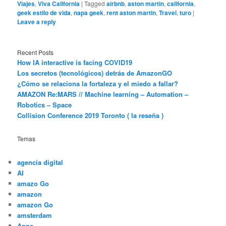
Viajes
,
Viva California
|
Tagged
airbnb
,
aston martin
,
california
,
geek estilo de vida
,
napa geek
,
rent aston martin
,
Travel
,
turo
|
Leave a reply
Recent Posts
How IA interactive is facing COVID19
Los secretos (tecnológicos) detrás de AmazonGO
¿Cómo se relaciona la fortaleza y el miedo a fallar?
AMAZON Re:MARS // Machine learning – Automation –
Robotics – Space
Collision Conference 2019 Toronto ( la reseña )
Temas
agencia digital
AI
amazo Go
amazon
amazon Go
amsterdam
Apps