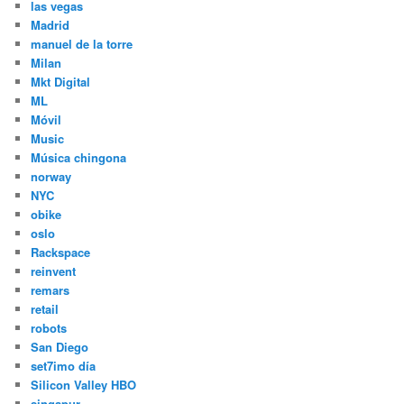
las vegas
Madrid
manuel de la torre
Milan
Mkt Digital
ML
Móvil
Music
Música chingona
norway
NYC
obike
oslo
Rackspace
reinvent
remars
retail
robots
San Diego
set7imo día
Silicon Valley HBO
singapur