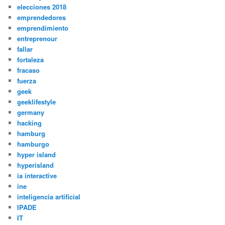
elecciones 2018
emprendedores
emprendimiento
entreprenour
fallar
fortaleza
fracaso
fuerza
geek
geeklifestyle
germany
hacking
hamburg
hamburgo
hyper island
hyperisland
ia interactive
ine
inteligencia artificial
IPADE
IT