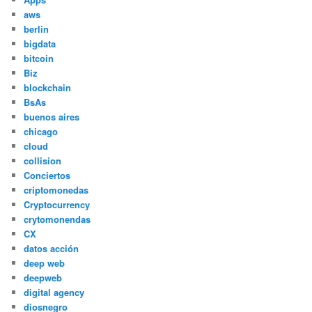
aws
berlin
bigdata
bitcoin
Biz
blockchain
BsAs
buenos aires
chicago
cloud
collision
Conciertos
criptomonedas
Cryptocurrency
crytomonendas
CX
datos acción
deep web
deepweb
digital agency
diosnegro