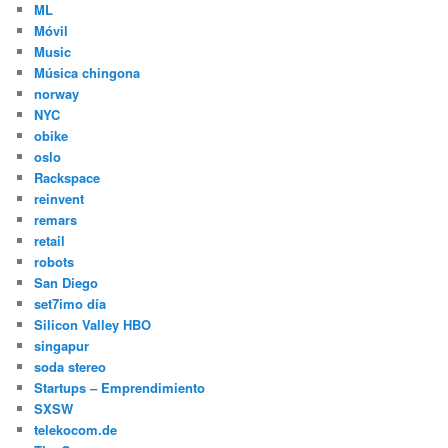
ML
Móvil
Music
Música chingona
norway
NYC
obike
oslo
Rackspace
reinvent
remars
retail
robots
San Diego
set7imo día
Silicon Valley HBO
singapur
soda stereo
Startups – Emprendimiento
SXSW
telekocom.de