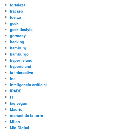
fortaleza
fracaso
fuerza
geek
geeklifestyle
germany
hacking
hamburg
hamburgo
hyper island
hyperisland
ia interactive
ine
inteligencia artificial
IPADE
IT
las vegas
Madrid
manuel de la torre
Milan
Mkt Digital