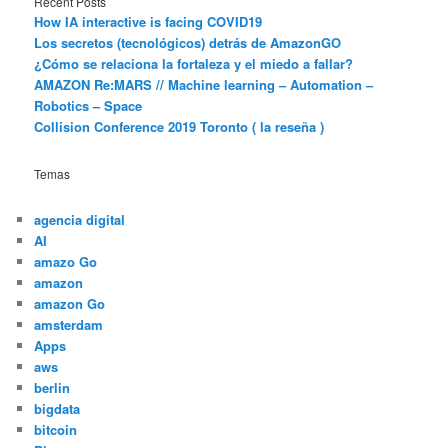
Recent Posts
How IA interactive is facing COVID19
Los secretos (tecnológicos) detrás de AmazonGO
¿Cómo se relaciona la fortaleza y el miedo a fallar?
AMAZON Re:MARS // Machine learning – Automation –
Robotics – Space
Collision Conference 2019 Toronto ( la reseña )
Temas
agencia digital
AI
amazo Go
amazon
amazon Go
amsterdam
Apps
aws
berlin
bigdata
bitcoin