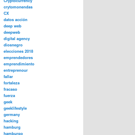
Cryptocurrency
crytomonendas
CX
datos acción
deep web
deepweb
digital agency
diosnegro
elecciones 2018
emprendedores
emprendimiento
entreprenour
fallar
fortaleza
fracaso
fuerza
geek
geeklifestyle
germany
hacking
hamburg
hamburgo