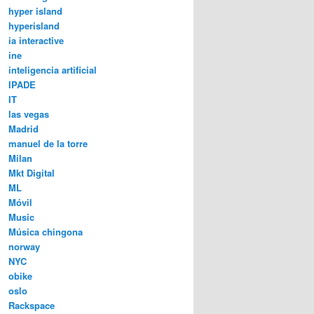
hyper island
hyperisland
ia interactive
ine
inteligencia artificial
IPADE
IT
las vegas
Madrid
manuel de la torre
Milan
Mkt Digital
ML
Móvil
Music
Música chingona
norway
NYC
obike
oslo
Rackspace