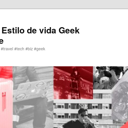
 Estilo de vida Geek
e
 #travel #tech #biz #geek