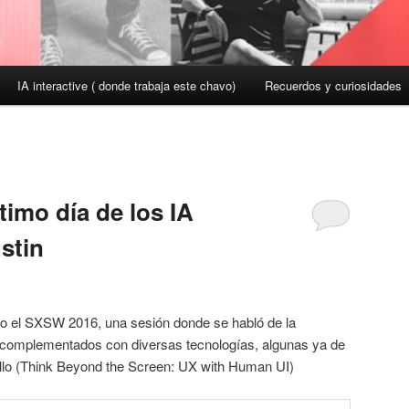
IA interactive ( donde trabaja este chavo)
Recuerdos y curiosidades
imo día de los IA
stin
ro el SXSW 2016, una sesión donde se habló de la
s” complementados con diversas tecnologías, algunas ya de
llo (Think Beyond the Screen: UX with Human UI)