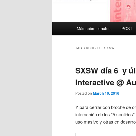
Main
Más sobre el autor..
POST
menu
TAG ARCHIVES:
SXSW
SXSW día 6 y últ
Interactive @ Au
Posted on
March 16, 2016
Y para cerrar con broche de o
interacción de los “5 sentido
uso masivo y otras en desarro