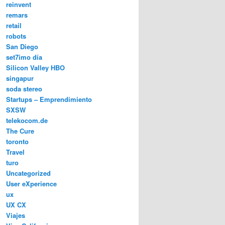
reinvent
remars
retail
robots
San Diego
set7imo día
Silicon Valley HBO
singapur
soda stereo
Startups – Emprendimiento
SXSW
telekocom.de
The Cure
toronto
Travel
turo
Uncategorized
User eXperience
ux
UX CX
Viajes