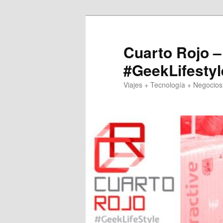
Skip
Skip
to
to
primary
secondary
Cuarto Rojo –
content
content
#GeekLifestyl
Viajes + Tecnología + Negocios