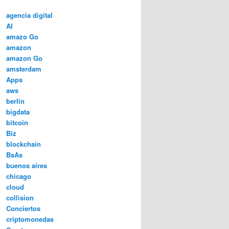
agencia digital
AI
amazo Go
amazon
amazon Go
amsterdam
Apps
aws
berlin
bigdata
bitcoin
Biz
blockchain
BsAs
buenos aires
chicago
cloud
collision
Conciertos
criptomonedas