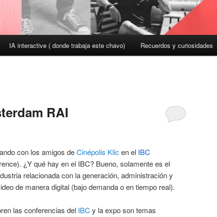
IA interactive ( donde trabaja este chavo)
Recuerdos y curiosidades
terdam RAI
pando con los amigos de
Cinépolis Klic
en el
IBC
erence). ¿Y qué hay en el IBC? Bueno, solamente es el
dustria relacionada con la generación, administración y
video de manera digital (bajo demanda o en tiempo real).
bren las conferencias del
IBC
y la expo son temas