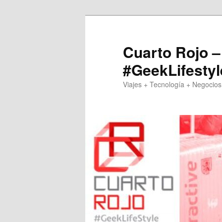
Skip
Skip
to
to
primary
secondary
Cuarto Rojo –
content
content
#GeekLifestyl
Viajes + Tecnología + Negocios