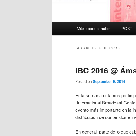
Main
Más sobre el autor..
POST
menu
TAG ARCHIVES:
IBC 2016
IBC 2016 @ Áms
Posted on
September 9, 2016
Esta semana estamos partici
(International Broadcast Conf
evento más importante en la in
distribución de contenidos en 
En general, parte de lo que cu