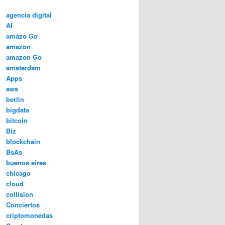
agencia digital
AI
amazo Go
amazon
amazon Go
amsterdam
Apps
aws
berlin
bigdata
bitcoin
Biz
blockchain
BsAs
buenos aires
chicago
cloud
collision
Conciertos
criptomonedas