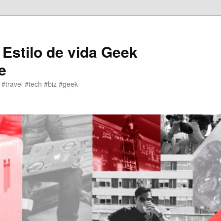
 Estilo de vida Geek
e
 #travel #tech #biz #geek