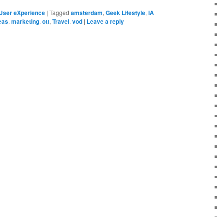
User eXperience
|
Tagged
amsterdam
,
Geek Lifestyle
,
IA
eas
,
marketing
,
ott
,
Travel
,
vod
|
Leave a reply