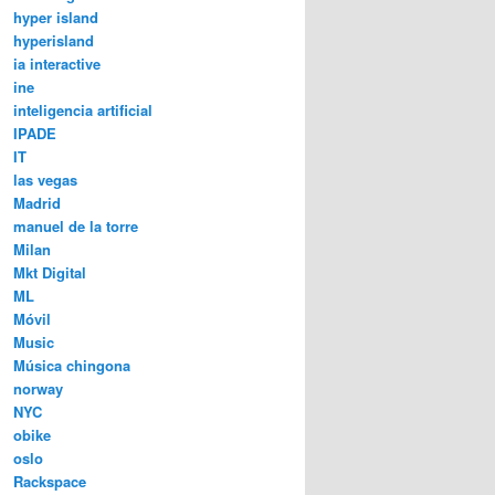
hyper island
hyperisland
ia interactive
ine
inteligencia artificial
IPADE
IT
las vegas
Madrid
manuel de la torre
Milan
Mkt Digital
ML
Móvil
Music
Música chingona
norway
NYC
obike
oslo
Rackspace