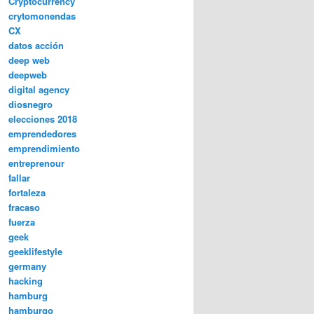
Cryptocurrency
crytomonendas
CX
datos acción
deep web
deepweb
digital agency
diosnegro
elecciones 2018
emprendedores
emprendimiento
entreprenour
fallar
fortaleza
fracaso
fuerza
geek
geeklifestyle
germany
hacking
hamburg
hamburgo