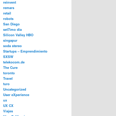
reinvent
remars
retail
robots
San Diego
set7imo día
Silicon Valley HBO
singapur
soda stereo
Startups – Emprendimiento
SXSW
telekocom.de
The Cure
toronto
Travel
turo
Uncategorized
User eXperience
ux
UX CX
Viajes