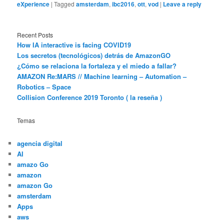
eXperience
|
Tagged
amsterdam
,
ibc2016
,
ott
,
vod
|
Leave a reply
Recent Posts
How IA interactive is facing COVID19
Los secretos (tecnológicos) detrás de AmazonGO
¿Cómo se relaciona la fortaleza y el miedo a fallar?
AMAZON Re:MARS // Machine learning – Automation –
Robotics – Space
Collision Conference 2019 Toronto ( la reseña )
Temas
agencia digital
AI
amazo Go
amazon
amazon Go
amsterdam
Apps
aws