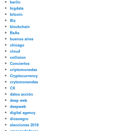
berlin
bigdata
bitcoin
Biz
blockchain
BsAs
buenos aires
chicago
cloud
collision
Conciertos
criptomonedas
Cryptocurrency
crytomonendas
CX
datos acción
deep web
deepweb
digital agency
diosnegro
elecciones 2018
emprendedores