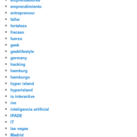
emprendimiento
entreprenour
fallar
fortaleza
fracaso
fuerza
geek
geeklifestyle
germany
hacking
hamburg
hamburgo
hyper island
hyperisland
ia interactive
ine
inteligencia artificial
IPADE
IT
las vegas
Madrid