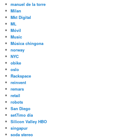
manuel de la torre
Milan
Mkt Digital
ML
Móvil
Music
Música chingona
norway
NYC
obike
oslo
Rackspace
reinvent
remars
retail
robots
San Diego
set7imo día
Silicon Valley HBO
singapur
soda stereo